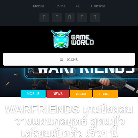
Mobile
Online
PC
Console
Toggle
MENU
navigation
MOBILE
NEWS
ทั้งหมด
เกมนอก
WARFRIENDS เกมยิงผสม
วางแผนกลยุทธ์ สุดแบ๊ว
เตรียมเปิดตัว เร็วๆ นี้