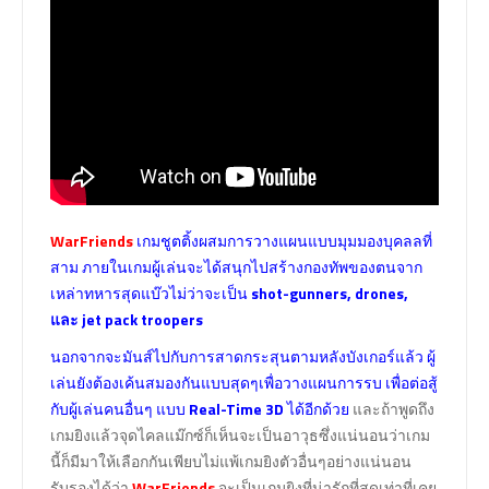
WarFriends
เกมชูตติ้งผสมการวางแผนแบบมุมมองบุคลลที่
สาม ภายในเกมผู้เล่นจะได้สนุกไปสร้างกองทัพของตนจาก
เหล่าทหารสุดแบ๊วไม่ว่าจะเป็น
shot-gunners, drones,
และ jet pack troopers
นอกจากจะมันส์ไปกับการสาดกระสุนตามหลังบังเกอร์แล้ว ผู้
เล่นยังต้องเค้นสมองกันแบบสุดๆเพื่อวางแผนการรบ เพื่อต่อสู้
กับผู้เล่นคนอื่นๆ แบบ
Real-Time
3D
ได้อีกด้วย
และถ้าพูดถึง
เกมยิงแล้วจุดไคลแม๊กซ์ก็เห็นจะเป็นอาวุธซึ่งแน่นอนว่าเกม
นี้ก็มีมาให้เลือกกันเพียบไม่แพ้เกมยิงตัวอื่นๆอย่างแน่นอน
รับรองได้ว่า
WarFriends
จะเป็นเกมยิงที่น่ารักที่สุดเท่าที่เคย