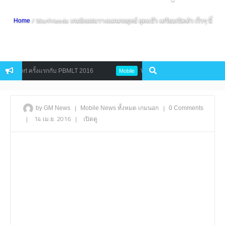
/ WarFriends เกมยิงผสมวางแผนกลยุทธ์ สุดแบ๊ว เตรียมเปิดตัว เร็วๆ นี้
Home
port ครั้งแรกกับ PBMLT 2016
Wanted Killer ชวนสาวกสายยิง เข้ามาล
Mobile
|
|
by GM News
Mobile
News
ทั้งหมด
เกมนอก
0 Comments
|
14 เม.ย. 2016
|
เปิดดู