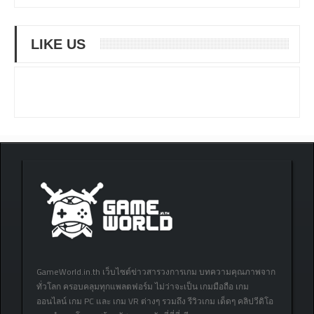
LIKE US
GameWorld.in.th เว็บไซต์ข่าวสารวงการเกม บทความคุณภาพจาก
ทั่วโลก ครอบคลุมทุกแพลตฟอร์ม ไม่ว่าจะเป็น เกมมือถือ เกม
ออนไลน์ เกม PC และ เกม VR ต่างๆ รวมถึง รีวิวเกม เด็ดๆ คลิปวีดิโอ