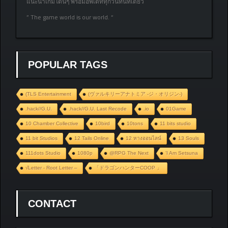
แนะนำเกมโดนๆ พร้อมอัพเดททุกวันที่นี่ที่เดียว
” The game world is our world. “
POPULAR TAGS
(TLS Entertainment
(ヴァルキリーアナトミア ‐ジ・オリジン‐)
.hack//G.U.
.hack//G.U. Last Recode
.io
01Game
10 Chamber Collective
10bird
10tons
11 bits studio
11 bit Studios
12 Tails Online
12 หางออนไลน์
13 Souls
111dots Studio
1080p
@RPG The Next
‘I Am Setsuna
√Letter - Root Letter –
「ドラゴンハンターCOOP 」
CONTACT