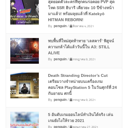
สุดยอดตัวละครที่ทุกคนรอคอย PVP สุด
โหด SSR ฮิบาริ เคียวยะ 10 ปีข้างหน้า
มาแล้ว! พร้อมลุยแล้วที่ Katekyō
HITMAN REBORN!
By
/
สิงหาคม 4, 2021
penguin
พบพื้นที่ใหม่สุดท้าทาย ‘เลสคาร์’ พิสูจน์
ความกล้าได้แล้ววันนี้ใน A3: STILL
ALIVE
By
/
กรกฎาคม 9, 2021
penguin
Death Stranding Director’s Cut
เตรียมวางจำหน่ายบนเครื่องเกม
คอนโซล PlayStation 5 ในวันศุกร์ที่ 24
กันยายน ศกนี้
By
/
กรกฎาคม 9, 2021
penguin
5 อันดับเกมออนไลน์ทำเงินได้จริง เล่น
เกมยังไงให้รวย 2021
By
/
พฤษภาคม 27, 2021
penguin