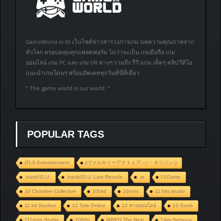
GameWorld.in.th เว็บไซต์ข่าวสารวงการเกม บทความคุณภาพจาก
ทั่วโลก ครอบคลุมทุกแพลตฟอร์ม ไม่ว่าจะเป็น เกมมือถือ เกม
ออนไลน์ เกม PC และ เกม VR ต่างๆ รวมถึง รีวิวเกม เด็ดๆ คลิปวีดิโอ
แนะนำเกมโดนๆ พร้อมอัพเดททุกวันที่นี่ที่เดียว
” The game world is our world. “
POPULAR TAGS
(TLS Entertainment
(ヴァルキリーアナトミア ‐ジ・オリジン‐)
.hack//G.U.
.hack//G.U. Last Recode
.io
01Game
10 Chamber Collective
10bird
10tons
11 bits studio
11 bit Studios
12 Tails Online
12 หางออนไลน์
13 Souls
111dots Studio
1080p
@RPG The Next
‘I Am Setsuna