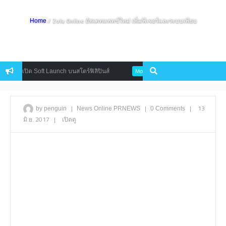
/ Zula Online อัพเดทแพทช์ใหม่ เพิ่มฟีเจอร์และระบบเพียบ
Home
 เปิด Soft Launch บนสโตร์ฟิลิปินส์
The Heaven Sword And Dragon 
Mobile
|
|
|
13
by penguin
News
Online
PRNEWS
0 Comments
มิ.ย. 2017
|
เปิดดู