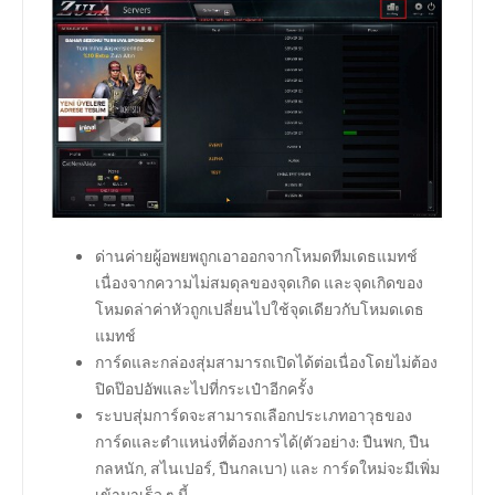
ด่านค่ายผู้อพยพถูกเอาออกจากโหมดทีมเดธแมทช์
เนื่องจากความไม่สมดุลของจุดเกิด และจุดเกิดของ
โหมดล่าค่าหัวถูกเปลี่ยนไปใช้จุดเดียวกับโหมดเดธ
แมทช์
การ์ดและกล่องสุ่มสามารถเปิดได้ต่อเนื่องโดยไม่ต้อง
ปิดป๊อปอัพและไปที่กระเป๋าอีกครั้ง
ระบบสุ่มการ์ดจะสามารถเลือกประเภทอาวุธของ
การ์ดและตำแหน่งที่ต้องการได้(ตัวอย่าง: ปืนพก, ปืน
กลหนัก, สไนเปอร์, ปืนกลเบา) และ การ์ดใหม่จะมีเพิ่ม
เข้ามาเร็ว ๆ นี้