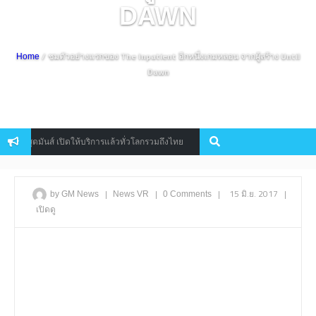
DAWN
/ ชมตัวอย่างแรกของ The Inpatient อีกหนึ่งเกมหลอน จากผู้สร้าง Until
Home
Dawn
PGสุดมันส์ เปิดให้บริการแล้วทั่วโลกรวมถึงไทย
Metal Gear Survive 
Console
|
|
|
15 มิ.ย. 2017
|
by GM News
News
VR
0 Comments
เปิดดู