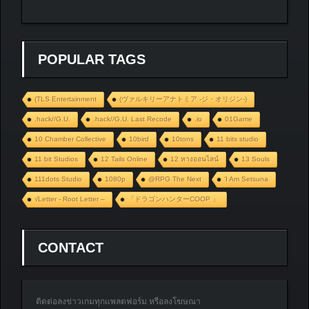
POPULAR TAGS
(TLS Entertainment
(ヴァルキリーアナトミア ‐ジ・オリジン‐)
.hack//G.U.
.hack//G.U. Last Recode
.io
01Game
10 Chamber Collective
10bird
10tons
11 bits studio
11 bit Studios
12 Tails Online
12 หางออนไลน์
13 Souls
111dots Studio
1080p
@RPG The Next
‘I Am Setsuna
√Letter - Root Letter –
「ドラゴンハンターCOOP 」
CONTACT
ติดต่อลงข่าวเกมทุกแพลตฟอร์ม หรือลงโฆษณา