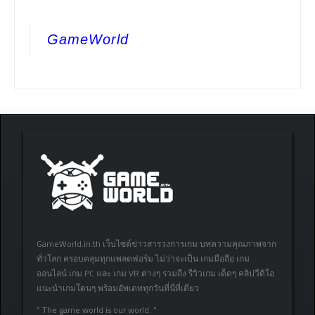
GameWorld
GameWorld.in.th เว็บไซต์ข่าวสารวงการเกม บทความคุณภาพจาก
ทั่วโลก ครอบคลุมทุกแพลตฟอร์ม ไม่ว่าจะเป็น เกมมือถือ เกม
ออนไลน์ เกม PC และ เกม VR ต่างๆ รวมถึง รีวิวเกม เด็ดๆ คลิปวีดิโอ
แนะนำเกมโดนๆ พร้อมอัพเดททุกวันที่นี่ที่เดียว
” The game world is our world. “