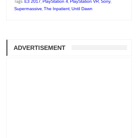
Tags:
,
,
,
,
E3 2017
PlayStation 4
PlayStation VR
Sony
,
,
Supermassive
The Inpatient
Until Dawn
ADVERTISEMENT