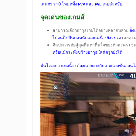
เล่นกว่า 10 โหมดทั้ง
PvP
และ
PvE
เลยล่ะครับ
จุดเด่นของเกมส์
สามารถเลือกอาวุธเกมได้อย่างหลากหลาย
ตั้
ไปจนถึง ปืนกลหนักและเครื่องยิงจรวด
เลยล่ะค
ศิลปะการต่อสู้สุดตื่นตาตื่นใจของตัวละคร เช่
หรือแม้กระทั่งขว้างอาวุธใส่ศัตรูก็ยังได้
มั่นใจเลยว่าเกมนี้จะต้องแตกต่างกับเกมแอคชั่นออนไ