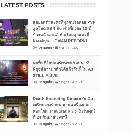
LATEST POSTS
สุดยอดตัวละครที่ทุกคนรอคอย PVP
สุดโหด SSR ฮิบาริ เคียวยะ 10 ปี
ข้างหน้ามาแล้ว! พร้อมลุยแล้วที่
Katekyō HITMAN REBORN!
By
/
สิงหาคม 4, 2021
penguin
พบพื้นที่ใหม่สุดท้าทาย ‘เลสคาร์’
พิสูจน์ความกล้าได้แล้ววันนี้ใน A3:
STILL ALIVE
By
/
กรกฎาคม 9, 2021
penguin
Death Stranding Director’s Cut
เตรียมวางจำหน่ายบนเครื่องเกม
คอนโซล PlayStation 5 ในวันศุกร์
ที่ 24 กันยายน ศกนี้
By
/
กรกฎาคม 9, 2021
penguin