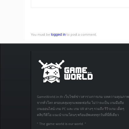
You must be
to post a comment.
logged in
GameWorld.in.th เว็บไซต์ข่าวสารวงการเกม บทความคุณภาพ
จากทั่วโลก ครอบคลุมทุกแพลตฟอร์ม ไม่ว่าจะเป็น เกมมือถือ
เกมออนไลน์ เกม PC และ เกม VR ต่างๆ รวมถึง รีวิวเกม เด็ดๆ
คลิปวีดิโอ แนะนำเกมโดนๆ พร้อมอัพเดททุกวันที่นี่ที่เดียว
” The game world is our world. “