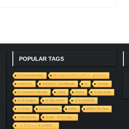
POPULAR TAGS
(TLS Entertainment
(ヴァルキリーアナトミア ‐ジ・オリジン‐)
.hack//G.U.
.hack//G.U. Last Recode
.io
01Game
10 Chamber Collective
10bird
10tons
11 bits studio
11 bit Studios
12 Tails Online
12 หางออนไลน์
13 Souls
111dots Studio
1080p
@RPG The Next
‘I Am Setsuna
√Letter - Root Letter –
「ドラゴンハンターCOOP 」