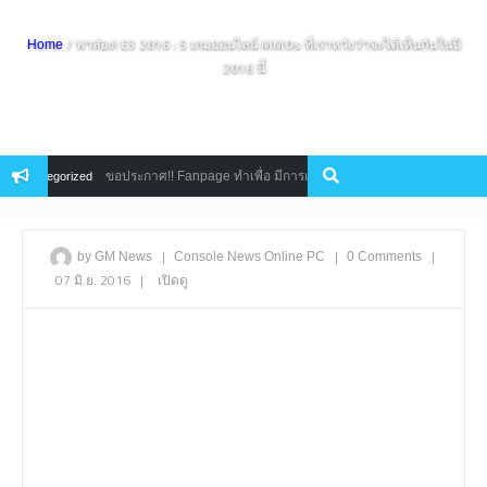
/ พาส่อง! E3 2016 : 5 เกมออนไลน์ MMOs ที่เราหวังว่าจะได้เห็นกันในปี
Home
2016 นี้
ขอประกาศ!! Fanpage ทำเพื่อ มีการเปลี่ยนแปลง ครั้งสำคัญ Rebranding เป็น ”
ategorized
|
|
|
by GM News
Console
News
Online
PC
0 Comments
07 มิ.ย. 2016
|
เปิดดู