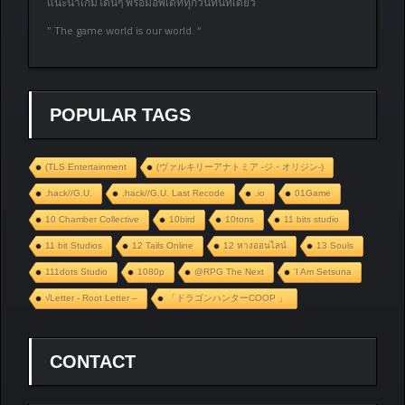
แนะนำเกมโดนๆ พร้อมอัพเดททุกวันที่นี่ที่เดียว
” The game world is our world. “
POPULAR TAGS
(TLS Entertainment
(ヴァルキリーアナトミア ‐ジ・オリジン‐)
.hack//G.U.
.hack//G.U. Last Recode
.io
01Game
10 Chamber Collective
10bird
10tons
11 bits studio
11 bit Studios
12 Tails Online
12 หางออนไลน์
13 Souls
111dots Studio
1080p
@RPG The Next
‘I Am Setsuna
√Letter - Root Letter –
「ドラゴンハンターCOOP 」
CONTACT