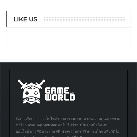
LIKE US
GameWorld.in.th เว็บไซต์ข่าวสารวงการเกม บทความคุณภาพจาก
ทั่วโลก ครอบคลุมทุกแพลตฟอร์ม ไม่ว่าจะเป็น เกมมือถือ เกม
ออนไลน์ เกม PC และ เกม VR ต่างๆ รวมถึง รีวิวเกม เด็ดๆ คลิปวีดิโอ