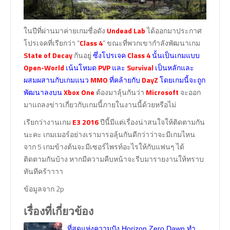
ในปีที่ผ่านมาค่ายเกมชื่อดัง
Undead Lab
ได้ออกมาประกาศ
โปรเจคที่เรียกว่า “
Class 4
” ขณะที่พวกเขากำลังพัฒนาเกม
State of Decay
กันอยู่
ซึ่งโปรเจค
Class 4
นั้นเป็นเกมแบบ
Open-World
เน้นโหมด
PVP
และ
Survival
เป็นหลักและ
ผสมผสานกับเกมแนว
MMO
ที่คล้ายกับ
DayZ
โดยเกมนี้จะถูก
พัฒนาลงบน
Xbox One
ต้องมาลุ้นกันว่า
Microsoft
จะออก
มาแถลงข่าวเกี่ยวกับเกมนี้ภายในงานนี้ด้วยหรือไม่
เรียกว่างานเกม
E3 2016
ปีนี้มีแต่เรื่องน่าสนใจให้ติดตามกัน
นะคะ เกมเมอร์อย่างเรามารอลุ้นกันดีกว่าว่าจะมีเกมไหน
จาก 5 เกมข้างต้นจะมีเซอร์ไพรท์อะไรให้กับแฟนๆ ได้
ติดตามกันบ้าง หากมีความคืบหน้าจะรีบมารายงานให้ทราบ
ทันทีคร้าาาา
ข้อมูลจาก 2p
เรื่องที่เกี่ยวข้อง
ที่สุดแห่งความปัง Horizon Zero Dawn ทำ