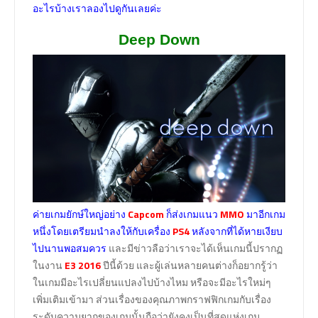
อะไรบ้างเราลองไปดูกันเลยค่ะ
Deep Down
ค่ายเกมยักษ์ใหญ่อย่าง
Capcom
ก็ส่งเกมแนว
MMO
มาอีกเกม
หนึ่งโดยเตรียมนำลงให้กับเครื่อง
PS4
หลังจากที่ได้หายเงียบ
ไปนานพอสมควร
และมีข่าวลือว่าเราจะได้เห็นเกมนี้ปรากฏ
ในงาน
E3 2016
ปีนี้ด้วย และผู้เล่นหลายคนต่างก็อยากรู้ว่า
ในเกมมีอะไรเปลี่ยนแปลงไปบ้างไหม หรือจะมีอะไรใหม่ๆ
เพิ่มเติมเข้ามา ส่วนเรื่องของคุณภาพกราฟฟิกเกมกับเรื่อง
ระดับความยากของเกมนั้นถือว่ายังคงเป็นที่สุดแห่งเกม