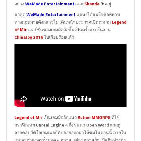
อย่าง
WeMade Entertainment
และ
Shanda
กันอยู่
ล่าสุด
WeMade Entertainment
แต่หาได้สนใจข้อพิพาท
ทางกฎหมายดังกล่าวไม่ เดินหน้าประกาศเปิดตัวเกม
Legend
of Mir
เวอร์ชั่นของเกมมือถือขึ้นเป็นครั้งแรกในงาน
ChinaJoy 2016
ไปเรียบร้อยแล้ว
Legend of Mir
เป็นเกมมือถือแนว
Action MMORPG
ที่ใช้
กราฟิกเทพ
Unreal Engine 4
กึ่งๆ แนว
Open Word
หากดู
จากคลิปวีดิโอเกมเพลย์ที่ปล่อยออกมาให้ชมในตอนนี้ ภายใน
เกมจะตัวละครทั้งหมด 4 คลาส แต่ละคลาสก็จะมีสกิลท่วงท่า