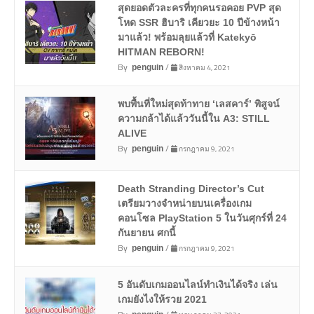
สุดยอดตัวละครที่ทุกคนรอคอย PVP สุด
โหด SSR ฮิบาริ เคียวยะ 10 ปีข้างหน้า
มาแล้ว! พร้อมลุยแล้วที่ Katekyō
HITMAN REBORN!
By
/
สิงหาคม 4, 2021
penguin
พบพื้นที่ใหม่สุดท้าทาย ‘เลสคาร์’ พิสูจน์
ความกล้าได้แล้ววันนี้ใน A3: STILL
ALIVE
By
/
กรกฎาคม 9, 2021
penguin
Death Stranding Director’s Cut
เตรียมวางจำหน่ายบนเครื่องเกม
คอนโซล PlayStation 5 ในวันศุกร์ที่ 24
กันยายน ศกนี้
By
/
กรกฎาคม 9, 2021
penguin
5 อันดับเกมออนไลน์ทำเงินได้จริง เล่น
เกมยังไงให้รวย 2021