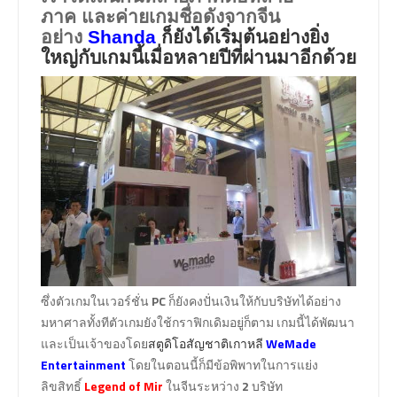
ภาค และค่ายเกมชื่อดังจากจีน
อย่าง
Shanda
ก็ยังได้เริ่มต้นอย่างยิ่ง
ใหญ่กับเกมนี้เมื่อหลายปีที่ผ่านมาอีกด้วย
ซึ่งตัวเกมในเวอร์ชั่น
PC
ก็ยังคงปั่นเงินให้กับบริษัทได้อย่าง
มหาศาลทั้งทีตัวเกมยังใช้กราฟิกเดิมอยู่ก็ตาม เกมนี้ได้พัฒนา
และเป็นเจ้าของโดย
สตูดิโอสัญชาติเกาหลี
WeMade
Entertainment
โดยในตอนนี้ก็มีข้อพิพาทในการแย่ง
ลิขสิทธิ์
Legend of Mir
ในจีนระหว่าง
2
บริษัท