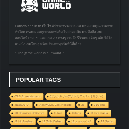
GameWorld.in.th เว็บไซต์ข่าวสารวงการเกม บทความคุณภาพจาก
ทั่วโลก ครอบคลุมทุกแพลตฟอร์ม ไม่ว่าจะเป็น เกมมือถือ เกม
ออนไลน์ เกม PC และ เกม VR ต่างๆ รวมถึง รีวิวเกม เด็ดๆ คลิปวีดิโอ
แนะนำเกมโดนๆ พร้อมอัพเดททุกวันที่นี่ที่เดียว
” The game world is our world. “
POPULAR TAGS
(TLS Entertainment
(ヴァルキリーアナトミア ‐ジ・オリジン‐)
.hack//G.U.
.hack//G.U. Last Recode
.io
01Game
10 Chamber Collective
10bird
10tons
11 bits studio
11 bit Studios
12 Tails Online
12 หางออนไลน์
13 Souls