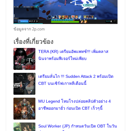
ข้อมูลจาก 2p.com
เรื่องที่เกี่ยวข้อง
TERA (KR) เตรียมอัพแพทช์!!! เพิ่มคลาส
นินจาพร้อมฟีเจอร์ใหม่เพียบ
เตรียมลั่นไก !!! Sudden Attack 2 พร้อมเปิด
CBT บนเซิร์ฟเกาหลีเดือนนี้
MU Legend โหมโรงปล่อยคลิปตัวอย่าง 4
อาชีพออกมายั่ว ก่อนเปิด CBT เร็วๆนี้
Soul Worker (JP) กำหนดวันเปิด OBT ในวัน