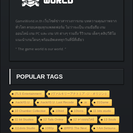
GameWorld.in.th เว็บไซต์ข่าวสารวงการเกม บทความคุณภาพจาก
ทั่วโลก ครอบคลุมทุกแพลตฟอร์ม ไม่ว่าจะเป็น เกมมือถือ เกม
ออนไลน์ เกม PC และ เกม VR ต่างๆ รวมถึง รีวิวเกม เด็ดๆ คลิปวีดิโอ
แนะนำเกมโดนๆ พร้อมอัพเดททุกวันที่นี่ที่เดียว
” The game world is our world. “
POPULAR TAGS
(TLS Entertainment
(ヴァルキリーアナトミア ‐ジ・オリジン‐)
.hack//G.U.
.hack//G.U. Last Recode
.io
01Game
10 Chamber Collective
10bird
10tons
11 bits studio
11 bit Studios
12 Tails Online
12 หางออนไลน์
13 Souls
111dots Studio
1080p
@RPG The Next
‘I Am Setsuna