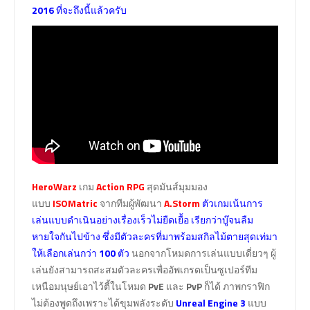
2016
ที่จะถึงนี้แล้วครับ
HeroWarz
เกม
Action RPG
สุดมันส์มุมมอง
แบบ
ISOMatric
จากทีมผู้พัฒนา
A.Storm
ตัวเกมเน้นการ
เล่นแบบดำเนินอย่างเรื่องเร็วไม่ยืดเยื้อ เรียกว่าบู๊จนลืม
หายใจกันไปข้าง ซึ่งมีตัวละครที่มาพร้อมสกิลไม้ตายสุดเท่มา
ให้เลือกเล่นกว่า
100
ตัว
นอกจากโหมดการเล่นแบบเดี่ยวๆ ผู้
เล่นยังสามารถสะสมตัวละครเพื่ออัพเกรดเป็นซูเปอร์ทีม
เหนือมนุษย์เอาไว้ตี้ในโหมด
PvE
และ
PvP
ก็ได้ ภาพกราฟิก
ไม่ต้องพูดถึงเพราะได้ขุมพลังระดับ
Unreal Engine 3
แบบ