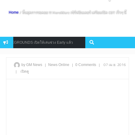
/ สิ้นสุดการรอคอย !!! HeroWarz เซิร์ฟอินเตอร์ เตรียมเปิด CBT เร็วๆ นี้
Home
UNDS เปิดให้เล่นช่วง Early แล้ว
Into The Dead 2 เกมวิ่งฝ่าฝูง
Mobile
|
|
|
07 เม.ย. 2016
by GM News
News
Online
0 Comments
|
เปิดดู