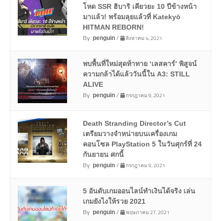
โหด SSR ฮิบาริ เคียวยะ 10 ปีข้างหน้า
มาแล้ว! พร้อมลุยแล้วที่ Katekyō
HITMAN REBORN!
By
/
สิงหาคม 4, 2021
penguin
พบพื้นที่ใหม่สุดท้าทาย ‘เลสคาร์’ พิสูจน์
ความกล้าได้แล้ววันนี้ใน A3: STILL
ALIVE
By
/
กรกฎาคม 9, 2021
penguin
Death Stranding Director’s Cut
เตรียมวางจำหน่ายบนเครื่องเกม
คอนโซล PlayStation 5 ในวันศุกร์ที่ 24
กันยายน ศกนี้
By
/
กรกฎาคม 9, 2021
penguin
5 อันดับเกมออนไลน์ทำเงินได้จริง เล่น
เกมยังไงให้รวย 2021
By
/
พฤษภาคม 27, 2021
penguin