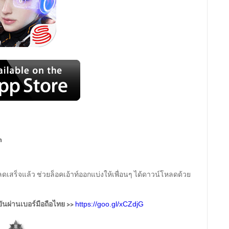
m
็จแล้ว ช่วยล็อคเอ้าท์ออกแบ่งให้เพื่อนๆ ได้ดาวน์โหลดด้วย
ยันผ่านเบอร์มือถือไทย >>
https://goo.gl/xCZdjG