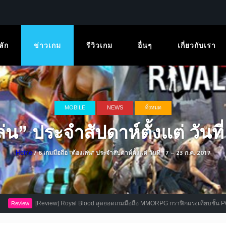
ลัก
ข่าวเกม
รีวิวเกม
อื่นๆ
เกี่ยวกับเรา
MOBILE
NEWS
ทั้งหมด
ล่น” ประจำสัปดาห์ตั้งแต่ วันที
/ 6 เกมมือถือ “ต้องเล่น” ประจำสัปดาห์ตั้งแต่ วันที่ 17 – 23 ก.ค. 2017
Home
[Review] Royal Blood สุดยอดเกมมือถือ MMORPG กราฟิกแรงเทียบชั้น PC
ew