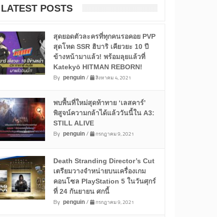
LATEST POSTS
สุดยอดตัวละครที่ทุกคนรอคอย PVP
สุดโหด SSR ฮิบาริ เคียวยะ 10 ปี
ข้างหน้ามาแล้ว! พร้อมลุยแล้วที่
Katekyō HITMAN REBORN!
By
/
สิงหาคม 4, 2021
penguin
พบพื้นที่ใหม่สุดท้าทาย ‘เลสคาร์’
พิสูจน์ความกล้าได้แล้ววันนี้ใน A3:
STILL ALIVE
By
/
กรกฎาคม 9, 2021
penguin
Death Stranding Director’s Cut
เตรียมวางจำหน่ายบนเครื่องเกม
คอนโซล PlayStation 5 ในวันศุกร์
ที่ 24 กันยายน ศกนี้
By
/
กรกฎาคม 9, 2021
penguin