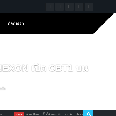
ติดต่อเรา
NEXON เปิด CBT1 บน
แล้ว
ชวนเพื่อนไปตั้งตี้ล่ามอนกันเถอะ Dauntless เปิด OBT เล่นฟรีแล้ววันนี้
s
Mobil