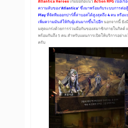
Atlantica Heroes
เกมมือถือแนว
Action RPG
เนื้อเร
ความลับของ
‘Atlantica’
ซึ่งมาพร้อมกับระบบการต่อส
Play
ที่จัดทีมออกปาร์ตี้ล่าบอสได้สูงสุดถึง
4
คน หรือแ
เพิ่มความมันส์ให้กับผู้เล่นมากขึ้นไปอีก
นอกจากนี้ ยัง
มสุดแกร่งด้วยการร่วมมือกันของสมาชิกภายในกิลด์ 
พร้อมกันถึง 5 คน สำหรับแผนการเปิดให้บริการอย่า
ครับ