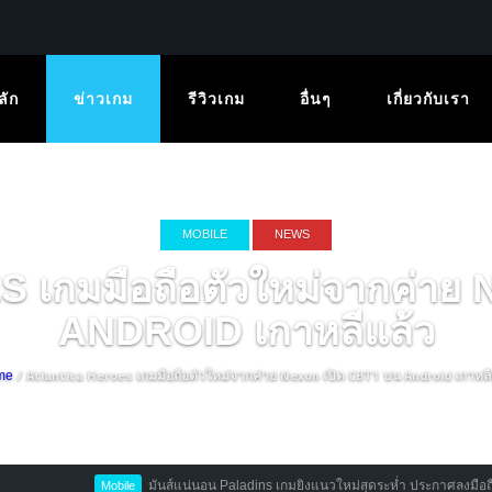
ลัก
ข่าวเกม
รีวิวเกม
อื่นๆ
เกี่ยวกับเรา
MOBILE
NEWS
เกมมือถือตัวใหม่จากค่าย 
ANDROID เกาหลีแล้ว
/ Atlantica Heroes เกมมือถือตัวใหม่จากค่าย Nexon เปิด CBT1 บน Android เกาหลี
me
มันส์แน่นอน Paladins เกมยิงแนวใหม่สุดระห่ำ ประกาศลงมือถือ
Mobile
New