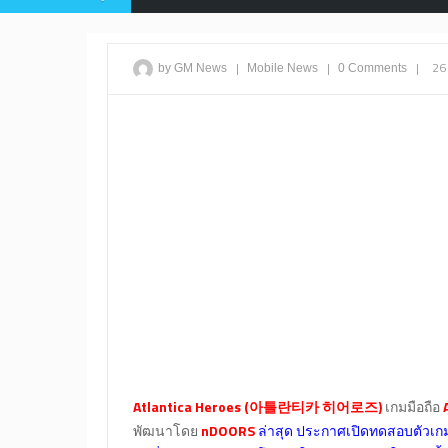
|
|
|
26
by GM News
Mobile
News
0 Comments
Atlantica Heroes (아틀란티카 히어로즈)
เกมมือถือ
A
พัฒนาโดย
nDOORS
ล่าสุด ประกาศเปิดทดสอบตัวเ