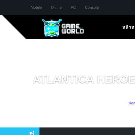
Mobile
Online
PC
Console
หน้าห
ATLANTICA HEROES 
Ho