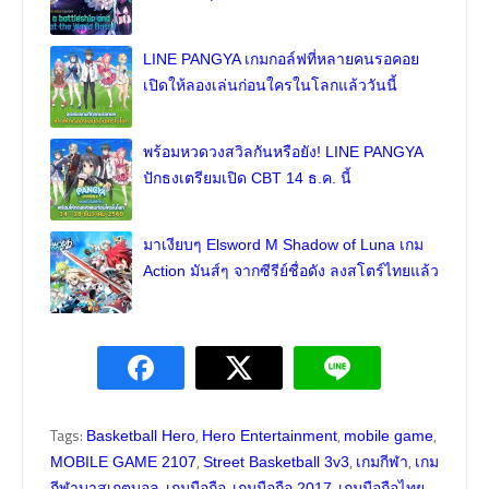
LINE PANGYA เกมกอล์ฟที่หลายคนรอคอย
เปิดให้ลองเล่นก่อนใครในโลกแล้ววันนี้
พร้อมหวดวงสวิลกันหรือยัง! LINE PANGYA
ปักธงเตรียมเปิด CBT 14 ธ.ค. นี้
มาเงียบๆ Elsword M Shadow of Luna เกม
Action มันส์ๆ จากซีรีย์ชื่อดัง ลงสโตร์ไทยแล้ว
Tags:
,
,
,
Basketball Hero
Hero Entertainment
mobile game
,
,
,
MOBILE GAME 2107
Street Basketball 3v3
เกมกีฬา
เกม
,
,
,
กีฬาบาสเกตบอล
เกมมือถือ
เกมมือถือ 2017
เกมมือถือไทย