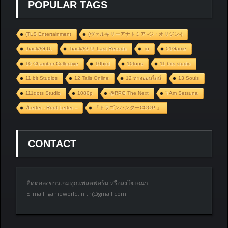
POPULAR TAGS
(TLS Entertainment
(ヴァルキリーアナトミア ‐ジ・オリジン‐)
.hack//G.U.
.hack//G.U. Last Recode
.io
01Game
10 Chamber Collective
10bird
10tons
11 bits studio
11 bit Studios
12 Tails Online
12 หางออนไลน์
13 Souls
111dots Studio
1080p
@RPG The Next
‘I Am Setsuna
√Letter - Root Letter –
「ドラゴンハンターCOOP 」
CONTACT
ติดต่อลงข่าวเกมทุกแพลตฟอร์ม หรือลงโฆษณา
E-mail:
gameworld.in.th@gmail.com