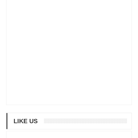
LIKE US