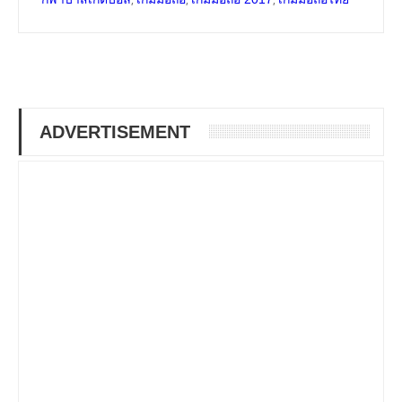
ADVERTISEMENT