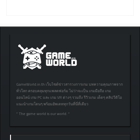
GameWorld.in.th เว็บไซต์ข่าวสารวงการเกม บทความคุณภาพจาก
ทั่วโลก ครอบคลุมทุกแพลตฟอร์ม ไม่ว่าจะเป็น เกมมือถือ เกม
ออนไลน์ เกม PC และ เกม VR ต่างๆ รวมถึง รีวิวเกม เด็ดๆ คลิปวีดิโอ
แนะนำเกมโดนๆ พร้อมอัพเดททุกวันที่นี่ที่เดียว
” The game world is our world. “