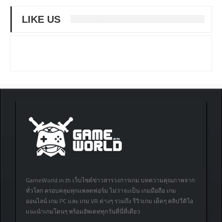
LIKE US
GameWorld.in.th เว็บไซต์ข่าวสารวงการเกม บทความคุณภาพจาก
ทั่วโลก ครอบคลุมทุกแพลตฟอร์ม ไม่ว่าจะเป็น เกมมือถือ เกม
ออนไลน์ เกม PC และ เกม VR ต่างๆ รวมถึง รีวิวเกม เด็ดๆ คลิปวีดิโอ
แนะนำเกมโดนๆ พร้อมอัพเดททุกวันที่นี่ที่เดียว