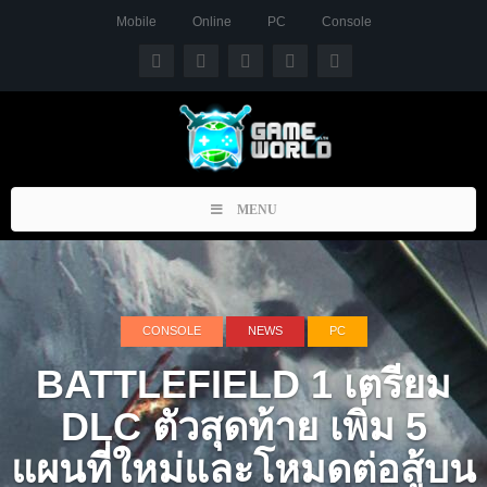
Mobile
Online
PC
Console
Toggle
MENU
navigation
CONSOLE
NEWS
PC
BATTLEFIELD 1 เตรียม
DLC ตัวสุดท้าย เพิ่ม 5
แผนที่ใหม่และโหมดต่อสู้บน