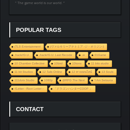
” The game world is our world. “
POPULAR TAGS
(TLS Entertainment
(ヴァルキリーアナトミア ‐ジ・オリジン‐)
.hack//G.U.
.hack//G.U. Last Recode
.io
01Game
10 Chamber Collective
10bird
10tons
11 bits studio
11 bit Studios
12 Tails Online
12 หางออนไลน์
13 Souls
111dots Studio
1080p
@RPG The Next
‘I Am Setsuna
√Letter - Root Letter –
「ドラゴンハンターCOOP 」
CONTACT