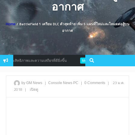
อากาศ
/ Battlefield 1 เตรียม DLC ตัวสุดท้าย เพิ่ม 5 แผนที่ใหม่และโหมดต่อสู้บน
Home
อากาศ
ประสิทธิภาพและความเสถียรที่ดียิ่งขึ้น
Nexon เซ็นสัญญาคว้าสิทธิเป็น
Mobile
|
|
|
23 ม.ค.
by GM News
Console
News
PC
0 Comments
2018
|
เปิดดู