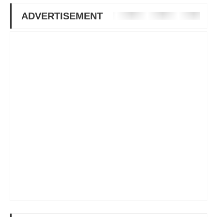
ADVERTISEMENT