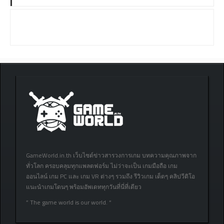
GameWorld.in.th เว็บไซต์ข่าวสารวงการเกม บทความคุณภาพจาก
ทั่วโลก ครอบคลุมทุกแพลตฟอร์ม ไม่ว่าจะเป็น เกมมือถือ เกม
ออนไลน์ เกม PC และ เกม VR ต่างๆ รวมถึง รีวิวเกม เด็ดๆ คลิปวีดิโอ
แนะนำเกมโดนๆ พร้อมอัพเดททุกวันที่นี่ที่เดียว
” The game world is our world. “