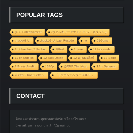
POPULAR TAGS
(TLS Entertainment
(ヴァルキリーアナトミア ‐ジ・オリジン‐)
.hack//G.U.
.hack//G.U. Last Recode
.io
01Game
10 Chamber Collective
10bird
10tons
11 bits studio
11 bit Studios
12 Tails Online
12 หางออนไลน์
13 Souls
111dots Studio
1080p
@RPG The Next
‘I Am Setsuna
√Letter - Root Letter –
「ドラゴンハンターCOOP 」
CONTACT
ติดต่อลงข่าวเกมทุกแพลตฟอร์ม หรือลงโฆษณา
E-mail:
gameworld.in.th@gmail.com