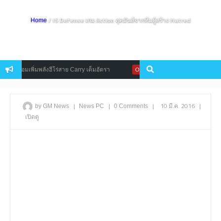
/ IS Defense เกม Action สุดมันส์จากทีมผู้สร้าง Hatred
Home
้อมเพิ่มพลังฮีโร่สาย Carry เต็มอัตรา
Moonlight Blade (CN) เตรียมเปิ
Online
|
|
|
10 มี.ค. 2016
|
by GM News
News
PC
0 Comments
เปิดดู