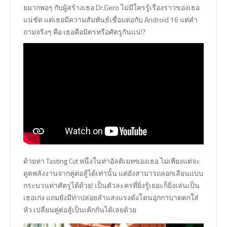
ยมากพอๆ กับผู้สร้างเธอ Dr.Gero ไม่มีใครรู้เรื่องราวของเธอ
แน่ชัด แต่เธอมีความสัมพันธ์เชื่อมต่อกับ Android 16 แต่คำ
ถามจริงๆ คือ เธอคือมิตรหรือศัตรูกันแน่!?
ด้วยท่า Tasting Cut หนึ่งในท่าอัลติเมทของเธอ ไม่เพียงแต่จะ
ดูดพลังงานจากคู่ต่อสู้ได้เท่านั้น แต่ยังสามารถลอกเลียนแบบ
กระบวนท่าศัตรูได้ด้วย! เป็นตัวละครที่ยิ่งรู้เยอะก็ยิ่งเล่นเป็น
เธอเก่ง แถมยังมีท่าปล่อยลำแสงแรงดั่งโดนอุกกาบาตตกใส่
หัว เปลี่ยนคู่ต่อสู้เป็นเค้กกันได้เลยด้วย