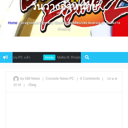
วันวางจำหน่าย
/ Dragonball FighterZ เปิดตัวเมนุษย์ดัดแปลง Android 21 รับวันวาง
Home
จำหน่าย
เกมบน PC แล้ว
Mafia III: Rivals เกมมือถือ RPG ของเหล่ามาเฟียขาโหด
Mobile
|
|
|
26 ม.ค.
by GM News
Console
News
PC
0 Comments
2018
|
เปิดดู