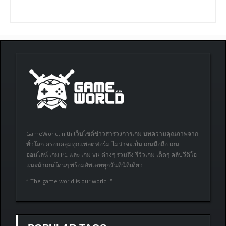
GameWorld.in.th เว็บไซต์ข่าวสารวงการเกม บทความคุณภาพจาก
ทั่วโลก ครอบคลุมทุกแพลตฟอร์ม ไม่ว่าจะเป็น เกมมือถือ เกม
ออนไลน์ เกม PC และ เกม VR ต่างๆ รวมถึง รีวิวเกม เด็ดๆ คลิปวีดิโอ
แนะนำเกมโดนๆ พร้อมอัพเดททุกวันที่นี่ที่เดียว
” The game world is our world. “