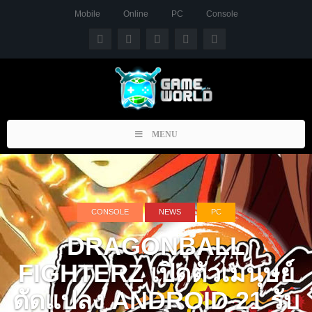
Mobile
Online
PC
Console
Toggle
MENU
navigation
CONSOLE
NEWS
PC
DRAGONBALL
FIGHTERZ เปิดตัวเมนุษย์
ดัดแปลง ANDROID 21 รับ