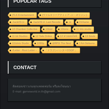
POPULAR TAGS
(TLS Entertainment
(ヴァルキリーアナトミア ‐ジ・オリジン‐)
.hack//G.U.
.hack//G.U. Last Recode
.io
01Game
10 Chamber Collective
10bird
10tons
11 bits studio
11 bit Studios
12 Tails Online
12 หางออนไลน์
13 Souls
111dots Studio
1080p
@RPG The Next
‘I Am Setsuna
√Letter - Root Letter –
「ドラゴンハンターCOOP 」
CONTACT
ติดต่อลงข่าวเกมทุกแพลตฟอร์ม หรือลงโฆษณา
E-mail:
gameworld.in.th@gmail.com