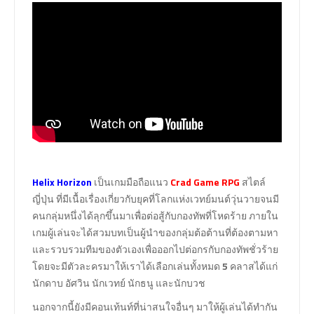
Helix Horizon
เป็นเกมมือถือแนว
Crad Game RPG
สไตล์
ญี่ปุ่น ที่มีเนื้อเรื่องเกี่ยวกับยุคที่โลกแห่งเวทย์มนต์วุ่นวายจนมี
คนกลุ่มหนึ่งได้ลุกขึ้นมาเพื่อต่อสู้กับกองทัพที่โหดร้าย ภายใน
เกมผู้เล่นจะได้สวมบทเป็นผู้นำของกลุ่มต้อต้านที่ต้องตามหา
และรวบรวมทีมของตัวเองเพื่อออกไปต่อกรกับกองทัพชั่วร้าย
โดยจะมีตัวละครมาให้เราได้เลือกเล่นทั้งหมด
5
คลาสได้แก่
นักดาบ อัศวิน นักเวทย์ นักธนู และนักบวช
นอกจากนี้ยังมีคอนเท้นท์ที่น่าสนใจอื่นๆ มาให้ผู้เล่นได้ทำกัน