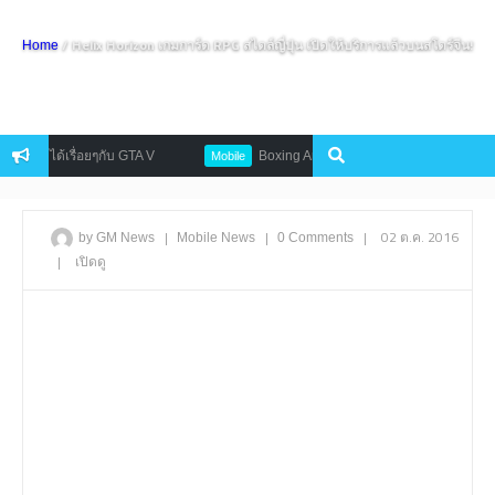
/ Helix Horizon เกมการ์ด RPG สไตล์ญี่ปุ่น เปิดให้บริการแล้วบนสโตร์จีน!
Home
ายได้เรื่อยๆกับ GTA V
Boxing Angel เกมต่อยมวยบนสังเวียนนางฟ้าหมัด
Mobile
|
|
|
02 ต.ค. 2016
by GM News
Mobile
News
0 Comments
|
เปิดดู