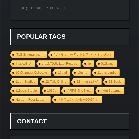
” The game world is our world. “
POPULAR TAGS
(TLS Entertainment
(ヴァルキリーアナトミア ‐ジ・オリジン‐)
.hack//G.U.
.hack//G.U. Last Recode
.io
01Game
10 Chamber Collective
10bird
10tons
11 bits studio
11 bit Studios
12 Tails Online
12 หางออนไลน์
13 Souls
111dots Studio
1080p
@RPG The Next
‘I Am Setsuna
√Letter - Root Letter –
「ドラゴンハンターCOOP 」
CONTACT