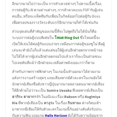
อีกมากมายไม่ว่าจะเป็น การทำเควสต่างๆ ไปตามเนื้อเรื่อง,
การต่อสู้กับ AI ตามด่านต่างๆ, การท้าดวลแบบ PVP กับผู้เล่น
คนอื่น, หรือจะแท็คทีมกับเพื่อนในกิลด์ออกไปต่อสู้กับ Boss
เพื่อดรอปของรางวัลระดับแรร์อีกมากมายก็ทำได้เช่นกัน
ส่วนจุดเด่นที่สำคัญของเกมนี้ที่จะไม่พูดถึงไม่ได้นั่นก็คือ
ระบบการต่อสู้แบบพิเศษใน
โหมด Ring Out
ซึ่งโหมดนี้จะ
เปิดให้เล่นได้ต่อสู้กันแบบง่ายๆ เหมือนการต่อสู้ของซูโม่ คือผู้
เล่นจะทำยังไงก็แล้วแต่แค่ขอให้ผู้เล่นอีกฝ่ายตกจากหน้าจอ
ไปให้ได้ หากผู้เล่นอีกฝ่ายตกจอไปแล้วเราก็จะเป็นฝ่ายชนะ
ไปเลยทันทีแม้ว่าอีกฝ่ายจะเหลือค่าพลังเยอะกว่าก็ตาม
สำหรับภาพกราฟฟิกต่างๆ ในเกมนั้นทำออกมาได้สวยงาม
อลังการงานสร้างสุดๆ แถมเสียงพากย์ตัวละครในเกมยังได้
นักพากย์เสียงชื่อดังชาวญี่ปุ่นมากมายหลายคนมาพากย์เสียง
ให้อีกด้วยไม่ว่าจะเป็น
Sumire Uesaka
ที่เคยพากย์เสียงเป็น
ฮากิระ ฮายากาว่า
ในอนิเมะเรื่อง
Bakuon
หรือ
Kugimiya
Rie
ที่พากย์เสียงเป็น
คางุระ
ในเรื่อง
กินทามะ
ต่างก้ตบเท้า
มาพากกยืเสียงให้กับตัวละครในเกมนี้กันอย่างคับคั่งรับประ
กันความฟิน แถมเกม
Helix Horizon
ยังได้รับความนิยมจาก