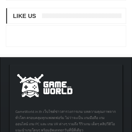
LIKE US
GameWorld.in.th เว็บไซต์ข่าวสารวงการเกม บทความคุณภาพจาก
ทั่วโลก ครอบคลุมทุกแพลตฟอร์ม ไม่ว่าจะเป็น เกมมือถือ เกม
ออนไลน์ เกม PC และ เกม VR ต่างๆ รวมถึง รีวิวเกม เด็ดๆ คลิปวีดิโอ
แนะนำเกมโดนๆ พร้อมอัพเดททุกวันที่นี่ที่เดียว