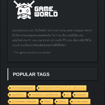
GameWorld.in.th เว็บไซต์ข่าวสารวงการเกม บทความคุณภาพจาก
ทั่วโลก ครอบคลุมทุกแพลตฟอร์ม ไม่ว่าจะเป็น เกมมือถือ เกม
ออนไลน์ เกม PC และ เกม VR ต่างๆ รวมถึง รีวิวเกม เด็ดๆ คลิปวีดิโอ
แนะนำเกมโดนๆ พร้อมอัพเดททุกวันที่นี่ที่เดียว
” The game world is our world. “
POPULAR TAGS
(TLS Entertainment
(ヴァルキリーアナトミア ‐ジ・オリジン‐)
.hack//G.U.
.hack//G.U. Last Recode
.io
01Game
10 Chamber Collective
10bird
10tons
11 bits studio