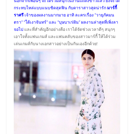
นอกจากเพื่อนๆ จะได้ร่วมสนุกในงานแถลงข่าวแล้ว ยังจะได้
กระทบไหล่แบบแนบชิดสุดฟิน กับดาราสาวสุดน่ารัก
มาร์กี้
ราศรี
เจ้าของผลงานมากมาย อาทิ ละครเรื่อง “วายุภัคมน
ตรา” “ใต้เงาจันทร์” และ “บุษบาเร่ฝัน” ผลงานล่าสุดที่เพิ่งลา
จอไป
และที่สำคัญอีกอย่างคือ เราได้จัดช่วงเวลาดีๆ สนุกๆ
เอาใจทั้งแฟนเกมส์ และแฟนคลับของสาวมาร์กี้ ให้ได้ร่วม
เล่นเกมส์กับนางเอกสาวอย่างเป็นกันเองอีกด้วย!