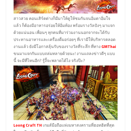
สาวสวย คอนเสิร์ตต่างก็มีมาให้ดูให้ชมกันจนอิ่มตาอิ่มใจ
แล้ว ก็ต้องมีอาหารอร่อยให้อิ่มท้อง พร้อมรางวัลปังๆ มาแจก
ด้วยแน่นอน เพื่อนๆ ทุกคนที่มาร่วมงานนอกจากจะได้รับ
ประทานอาหารและเครื่องดื่มอร่อยๆ ที่เรามีให้บริหารตลอด
งานแล้ว ยังมีโอกาสลุ้นรับของรางวัลที่ระลึก ที่ทาง
GMThai
ขนมาแจกกันแบบถล่มทลายด้วยนะ! งานแถลงข่าวดีๆ แบบ
นี้ จะมีที่ไหนอีก? รู้งี้จะพลาดได้ไง จริงป๊ะ?
Loong Craft TH
เกมส์มือถือแห่งมหาสงครามที่ฮอทฮิตที่สุด