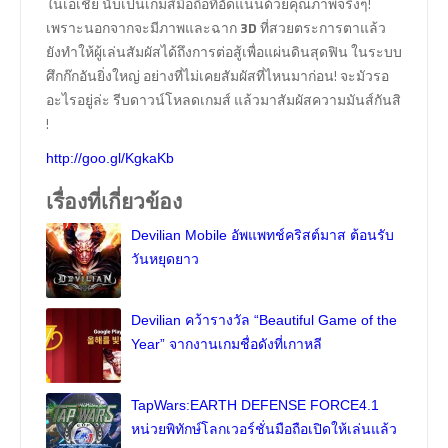
ในเอเชีย นับเป็นเกมส์มือถือที่อัดแน่นด้วยคุณภาพจริงๆ!
เพราะนอกจากจะมีภาพและฉาก
3D
ที่สวยตระการตาแล้ว
ยังทำให้ผู้เล่นสัมผัสได้ถึงการต่อสู้เพื่อแผ่นดินสุดฟิน ในระบบ
ศึกก๊กอันยิ่งใหญ่ อย่างที่ไม่เคยสัมผัสที่ไหนมาก่อน! จะมัวรอ
อะไรอยู่ล่ะ รีบดาวน์โหลดเกมส์ แล้วมาสัมผัสความมันส์กันสิ
!
http://goo.gl/KgkaKb
เรื่องที่เกี่ยวข้อง
Devilian Mobile อัพแพทช์คริสต์มาส ต้อนรับ
วันหยุดยาว
Devilian คว้ารางวัล “Beautiful Game of the
Year” จากงานเกมชื่อดังที่เกาหลี
TapWars:EARTH DEFENSE FORCE4.1
หน่วยพิทักษ์โลกเวอร์ชั่นมือถือเปิดให้เล่นแล้ว