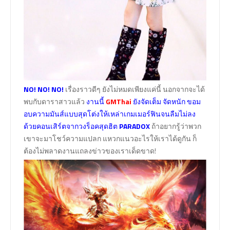
NO! NO! NO!
เรื่องราวดีๆ ยังไม่หมดเพียงแค่นี้ นอกจากจะได้
พบกับดาราสาวแล้ว
งานนี้
GMThai
ยังจัดเต็ม จัดหนัก ขอม
อบความมันส์แบบสุดโต่งให้เหล่าเกมเมอร์ฟินจนลืมไม่ลง
ด้วยคอนเสิร์ตจากวงร็อคสุดฮิต
PARADOX
ถ้าอยากรู้ว่าพวก
เขาจะมาโชว์ความแปลก แหวกแนวอะไรให้เราได้ดูกัน ก็
ต้องไม่พลาดงานแถลงข่าวของเราเด็ดขาด!