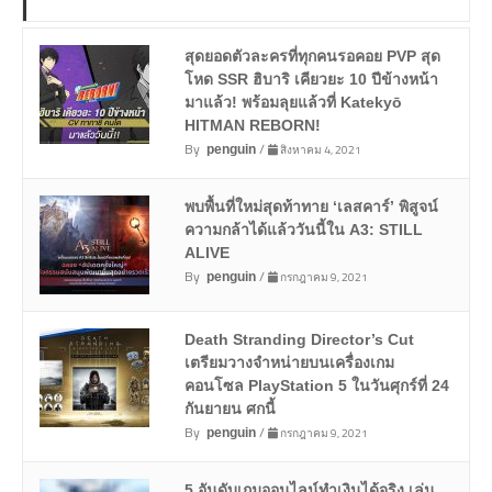
สุดยอดตัวละครที่ทุกคนรอคอย PVP สุด
โหด SSR ฮิบาริ เคียวยะ 10 ปีข้างหน้า
มาแล้ว! พร้อมลุยแล้วที่ Katekyō
HITMAN REBORN!
By
/
สิงหาคม 4, 2021
penguin
พบพื้นที่ใหม่สุดท้าทาย ‘เลสคาร์’ พิสูจน์
ความกล้าได้แล้ววันนี้ใน A3: STILL
ALIVE
By
/
กรกฎาคม 9, 2021
penguin
Death Stranding Director’s Cut
เตรียมวางจำหน่ายบนเครื่องเกม
คอนโซล PlayStation 5 ในวันศุกร์ที่ 24
กันยายน ศกนี้
By
/
กรกฎาคม 9, 2021
penguin
5 อันดับเกมออนไลน์ทำเงินได้จริง เล่น