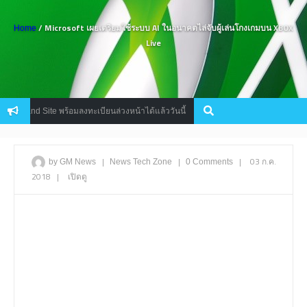
/ Microsoft เผยเตรียมใช้ระบบ AI ในอนาคตไล่จับผู้เล่นโกงเกมบน XBOX
Home
Live
Brand Site พร้อมลงทะเบียนล่วงหน้าได้แล้ววันนี้
Magician’s Saga เก
Mobile
|
|
|
03 ก.ค.
by GM News
News
Tech Zone
0 Comments
2018
|
เปิดดู