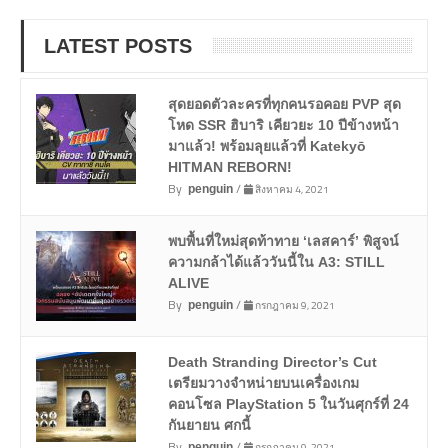
LATEST POSTS
สุดยอดตัวละครที่ทุกคนรอคอย PVP สุด
โหด SSR ฮิบาริ เคียวยะ 10 ปีข้างหน้า
มาแล้ว! พร้อมลุยแล้วที่ Katekyō
HITMAN REBORN!
By
/
สิงหาคม 4, 2021
penguin
พบพื้นที่ใหม่สุดท้าทาย ‘เลสคาร์’ พิสูจน์
ความกล้าได้แล้ววันนี้ใน A3: STILL
ALIVE
By
/
กรกฎาคม 9, 2021
penguin
Death Stranding Director’s Cut
เตรียมวางจำหน่ายบนเครื่องเกม
คอนโซล PlayStation 5 ในวันศุกร์ที่ 24
กันยายน ศกนี้
By
/
กรกฎาคม 9, 2021
penguin