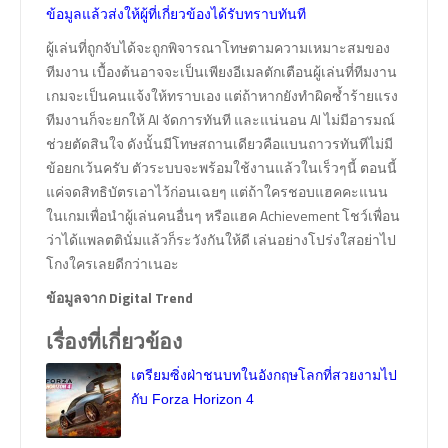
ข้อมูลแล้วส่งให้ผู้ที่เกี่ยวข้องได้รับทราบทันที
ผู้เล่นที่ถูกจับได้จะถูกพิจารณาโทษตามความเหมาะสมของ
ทีมงาน เบื้องต้นอาจจะเป็นเพียงอีเมลตักเตือนผู้เล่นที่ทีมงาน
เกมจะเป็นคนแจ้งให้ทราบเอง แต่ถ้าหากยังทำผิดซ้ำร้ายแรง
ทีมงานก็จะยกให้ AI จัดการทันที และแน่นอน AI ไม่มีอารมณ์
ช่วยตัดสินใจ ดังนั้นมีโทษสถานเดียวคือแบนถาวรทันทีไม่มี
ข้อยกเว้นครับ ตัวระบบจะพร้อมใช้งานแล้วในเร็วๆนี้ ตอนนี้
แค่จดสิทธิบัตรเอาไว้ก่อนเฉยๆ แต่ถ้าใครชอบแฮคคะแนน
ในเกมเพื่อนำผู้เล่นคนอื่นๆ หรือแฮค Achievement โชว์เพื่อน
ว่าได้แพลตตินั่มแล้วก็ระวังกันให้ดี เล่นอย่างโปร่งใสอย่าไป
โกงใครเลยดีกว่าเนอะ
ข้อมูลจาก Digital Trend
เรื่องที่เกี่ยวข้อง
เตรียมซิ่งฝ่าชนบทในอังกฤษโลกที่สวยงามไป
กับ Forza Horizon 4