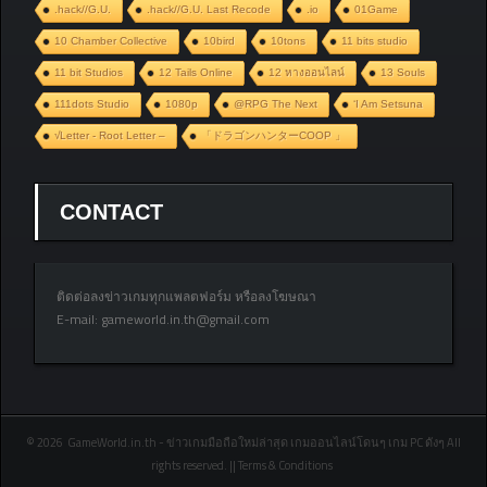
.hack//G.U.
.hack//G.U. Last Recode
.io
01Game
10 Chamber Collective
10bird
10tons
11 bits studio
11 bit Studios
12 Tails Online
12 หางออนไลน์
13 Souls
111dots Studio
1080p
@RPG The Next
‘I Am Setsuna
√Letter - Root Letter –
「ドラゴンハンターCOOP 」
CONTACT
ติดต่อลงข่าวเกมทุกแพลตฟอร์ม หรือลงโฆษณา
E-mail:
gameworld.in.th@gmail.com
© 2026 GameWorld.in.th - ข่าวเกมมือถือใหม่ล่าสุด เกมออนไลน์โดนๆ เกม PC ดังๆ All
rights reserved. || Terms & Conditions