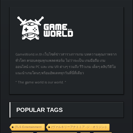
GameWorld.in.th เว็บไซต์ข่าวสารวงการเกม บทความคุณภาพจาก
ทั่วโลก ครอบคลุมทุกแพลตฟอร์ม ไม่ว่าจะเป็น เกมมือถือ เกม
ออนไลน์ เกม PC และ เกม VR ต่างๆ รวมถึง รีวิวเกม เด็ดๆ คลิปวีดิโอ
แนะนำเกมโดนๆ พร้อมอัพเดททุกวันที่นี่ที่เดียว
” The game world is our world. “
POPULAR TAGS
(TLS Entertainment
(ヴァルキリーアナトミア ‐ジ・オリジン‐)