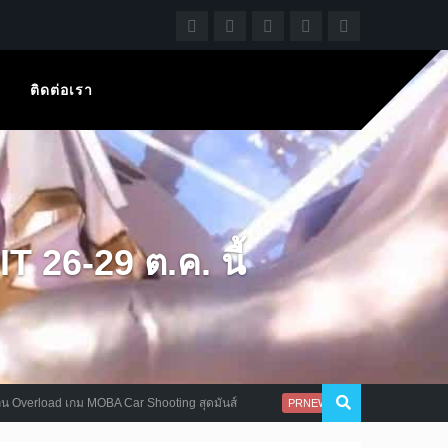
ติดต่อเรา
26-29 ต.ค. นี้
 MOBA Car Shooting สุดมันส์
EvilBane: จักรพรรดิเหล็กกล้า จัด
PRNEWS