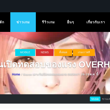
ลัก
ข่าวเกม
รีวิวเกม
อื่นๆ
เกี่ยวกับเรา
MOBILE
NEWS
ทั้งหมด
เกมเกาหลี
เปิดทดสอบของแรง OVERHIT 
/ Nexon เคาะวันเปิดทดสอบของแรง OVERHIT 26-29 ต.ค. นี้
Home
ชวนเล่น Overload เกม
Mobile