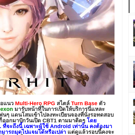
ถือแนว
Multi-Hero RPG
สไตล์
Turn Base
ตัว
exon
มารับหน้าที่ในการเปิดให้บริการนี่แหละ
ให้แฟนๆ แดนโสมเข้าไปลงทะเบียนจองที่นั่งรอทดสอบ
ายก็ออกมาปักวันเปิด CBT1 ตามมาติดๆ
โดย
.
ที่จะถึงนี้ เฉพาะผู้ใช้
Android
เท่านั้น คงต้องมา
ะสามารถมุดไปแจมได้หรือเปล่า
แต่ดูแล้วรอบนี้คงจะ