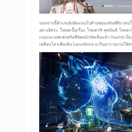
นอกจากนี้ตัวเกมยังอัดแน่นไปด้วยคอนเท้นท์ที่น่าสนใจ
อย่างอิสระ, โหมดเนื้อเรื่อง, โหมด PK สุดมันส์, โ
เกมและเอฟเฟกสกิลที่จัดหนักจัดเต็มแล้ว Overhit เป็นเ
เคลื่อนไหวเพิ่มเติม GameWorld จะรีบมารายงานให้ท