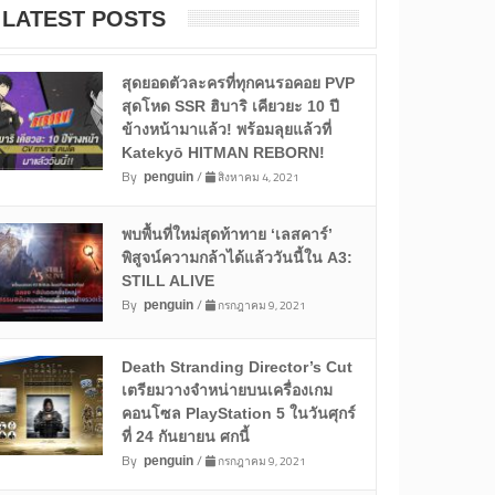
LATEST POSTS
สุดยอดตัวละครที่ทุกคนรอคอย PVP
สุดโหด SSR ฮิบาริ เคียวยะ 10 ปี
ข้างหน้ามาแล้ว! พร้อมลุยแล้วที่
Katekyō HITMAN REBORN!
By
/
สิงหาคม 4, 2021
penguin
พบพื้นที่ใหม่สุดท้าทาย ‘เลสคาร์’
พิสูจน์ความกล้าได้แล้ววันนี้ใน A3:
STILL ALIVE
By
/
กรกฎาคม 9, 2021
penguin
Death Stranding Director’s Cut
เตรียมวางจำหน่ายบนเครื่องเกม
คอนโซล PlayStation 5 ในวันศุกร์
ที่ 24 กันยายน ศกนี้
By
/
กรกฎาคม 9, 2021
penguin