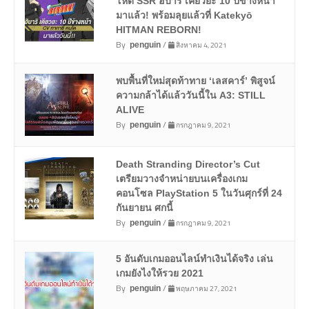
โหด SSR ฮิบาริ เคียวยะ 10 ปีข้างหน้า
มาแล้ว! พร้อมลุยแล้วที่ Katekyō
HITMAN REBORN!
By
/
สิงหาคม 4, 2021
penguin
พบพื้นที่ใหม่สุดท้าทาย ‘เลสคาร์’ พิสูจน์
ความกล้าได้แล้ววันนี้ใน A3: STILL
ALIVE
By
/
กรกฎาคม 9, 2021
penguin
Death Stranding Director’s Cut
เตรียมวางจำหน่ายบนเครื่องเกม
คอนโซล PlayStation 5 ในวันศุกร์ที่ 24
กันยายน ศกนี้
By
/
กรกฎาคม 9, 2021
penguin
5 อันดับเกมออนไลน์ทำเงินได้จริง เล่น
เกมยังไงให้รวย 2021
By
/
พฤษภาคม 27, 2021
penguin