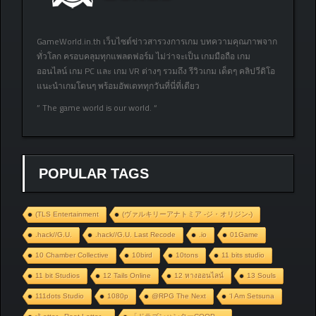
GameWorld.in.th เว็บไซต์ข่าวสารวงการเกม บทความคุณภาพจาก
ทั่วโลก ครอบคลุมทุกแพลตฟอร์ม ไม่ว่าจะเป็น เกมมือถือ เกม
ออนไลน์ เกม PC และ เกม VR ต่างๆ รวมถึง รีวิวเกม เด็ดๆ คลิปวีดิโอ
แนะนำเกมโดนๆ พร้อมอัพเดททุกวันที่นี่ที่เดียว
” The game world is our world. “
POPULAR TAGS
(TLS Entertainment
(ヴァルキリーアナトミア ‐ジ・オリジン‐)
.hack//G.U.
.hack//G.U. Last Recode
.io
01Game
10 Chamber Collective
10bird
10tons
11 bits studio
11 bit Studios
12 Tails Online
12 หางออนไลน์
13 Souls
111dots Studio
1080p
@RPG The Next
‘I Am Setsuna