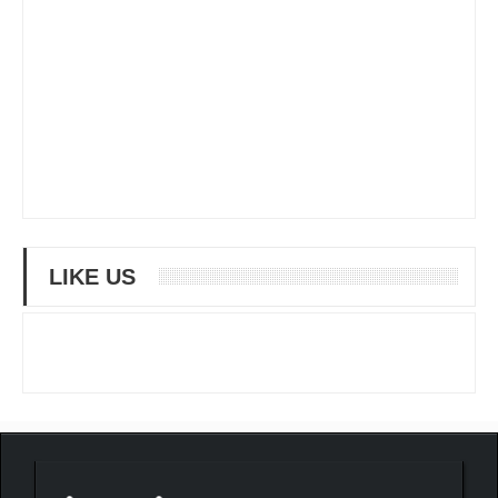
LIKE US