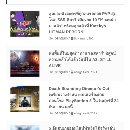
สุดยอดตัวละครที่ทุกคนรอคอย PVP สุด
โหด SSR ฮิบาริ เคียวยะ 10 ปีข้างหน้า
มาแล้ว! พร้อมลุยแล้วที่ Katekyō
HITMAN REBORN!
By
/
สิงหาคม 4, 2021
penguin
พบพื้นที่ใหม่สุดท้าทาย ‘เลสคาร์’ พิสูจน์
ความกล้าได้แล้ววันนี้ใน A3: STILL
ALIVE
By
/
กรกฎาคม 9, 2021
penguin
Death Stranding Director’s Cut
เตรียมวางจำหน่ายบนเครื่องเกม
คอนโซล PlayStation 5 ในวันศุกร์ที่ 24
กันยายน ศกนี้
By
/
กรกฎาคม 9, 2021
penguin
5 อันดับเกมออนไลน์ทำเงินได้จริง เล่น