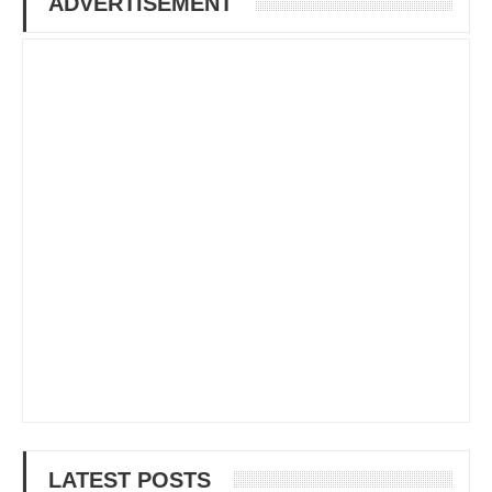
ADVERTISEMENT
LATEST POSTS