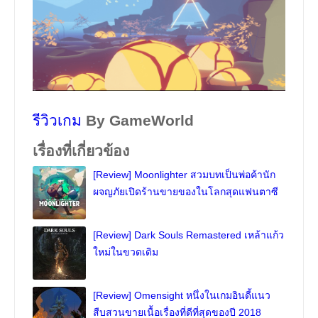
รีวิวเกม
By GameWorld
เรื่องที่เกี่ยวข้อง
[Review] Moonlighter สวมบทเป็นพ่อค้านัก
ผจญภัยเปิดร้านขายของในโลกสุดแฟนตาซี
[Review] Dark Souls Remastered เหล้าแก้ว
ใหม่ในขวดเดิม
[Review] Omensight หนึ่งในเกมอินดี้แนว
สืบสวนขายเนื้อเรื่องที่ดีที่สุดของปี 2018