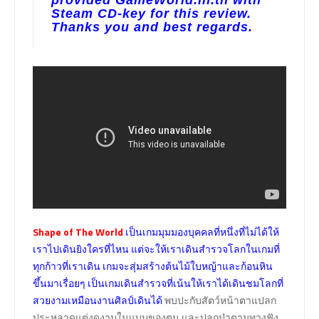
provided GameWorld.in.th with
Steam CD-key for this review.
Thanks you and best regards.
Shape of The World
เป็นเกมมุมมองบุคคลที่หนึ่งที่ไม่ได้ให้
เราไปเดินยิงใครที่ไหน แต่จะให้เราเดินสำรวจโลกในเกมที่
ทุกก้าวที่เราเดิน เกมจะสุ่มสร้างต้นไม้ใบหญ้าและก้อนหิน
ขึ้นมาเรื่อยๆ เป็นเกมเดินสำรวจที่เน้นให้เราได้เดินชมโลกที่
สวยงามเหมือนงานศิลป์เดินได้
พบปะกับสัตว์หน้าตาแปลก
ประหลาดแต่งดงามในแบบของตน และปลูกป่าตามทางฟัง