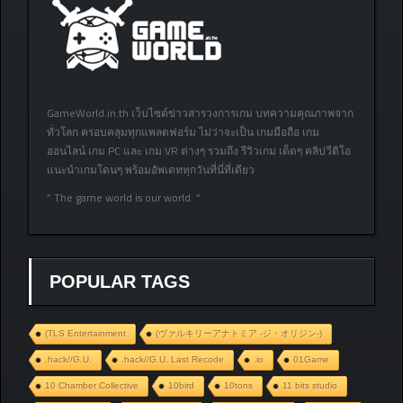
GameWorld.in.th เว็บไซต์ข่าวสารวงการเกม บทความคุณภาพจาก
ทั่วโลก ครอบคลุมทุกแพลตฟอร์ม ไม่ว่าจะเป็น เกมมือถือ เกม
ออนไลน์ เกม PC และ เกม VR ต่างๆ รวมถึง รีวิวเกม เด็ดๆ คลิปวีดิโอ
แนะนำเกมโดนๆ พร้อมอัพเดททุกวันที่นี่ที่เดียว
” The game world is our world. “
POPULAR TAGS
(TLS Entertainment
(ヴァルキリーアナトミア ‐ジ・オリジン‐)
.hack//G.U.
.hack//G.U. Last Recode
.io
01Game
10 Chamber Collective
10bird
10tons
11 bits studio