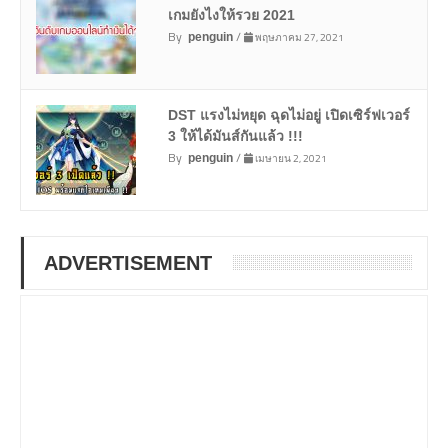
เกมยังไงให้รวย 2021
By
/
พฤษภาคม 27, 2021
penguin
DST แรงไม่หยุด ฉุดไม่อยู่ เปิดเซิร์ฟเวอร์
3 ให้ได้มันส์กันแล้ว !!!
By
/
เมษายน 2, 2021
penguin
ADVERTISEMENT