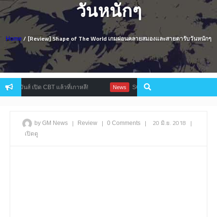
วันหนักๆ
/ [Review] Shape of The World เกมผ่อนคลายสมองและสายตารับวันหนักๆ
Home
นส์ เปิด CBT แล้วที่เกาหลี!
SCUM เผยรายละเอียดระบบเผาผลาญพลังง
News
|
|
|
20 มิ.ย. 2018
|
by GM News
Review
0 Comments
เปิดดู