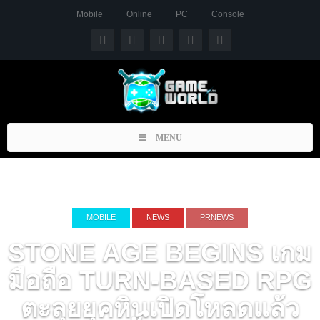
Mobile
Online
PC
Console
Toggle
MENU
navigation
MOBILE
NEWS
PRNEWS
STONE AGE BEGINS เกม
มือถือ TURN-BASED RPG
ตะลุยยุคหินเปิดโหลดแล้ว