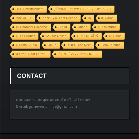
(TLS Entertainment
(ヴァルキリーアナトミア ‐ジ・オリジン‐)
.hack//G.U.
.hack//G.U. Last Recode
.io
01Game
10 Chamber Collective
10bird
10tons
11 bits studio
11 bit Studios
12 Tails Online
12 หางออนไลน์
13 Souls
111dots Studio
1080p
@RPG The Next
‘I Am Setsuna
√Letter - Root Letter –
「ドラゴンハンターCOOP 」
CONTACT
ติดต่อลงข่าวเกมทุกแพลตฟอร์ม หรือลงโฆษณา
E-mail:
gameworld.in.th@gmail.com