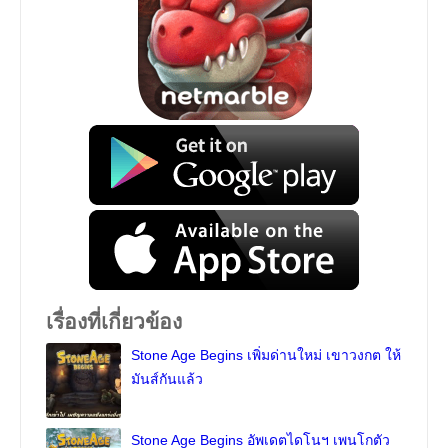
เรื่องที่เกี่ยวข้อง
Stone Age Begins เพิ่มด่านใหม่ เขาวงกต ให้
มันส์กันแล้ว
Stone Age Begins อัพเดตไดโนฯ เพนโกตัว