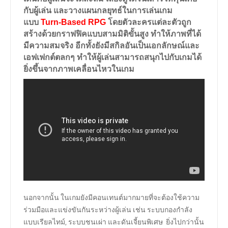
กับผู้เล่น และวางแผนกลยุทธ์ในการเล่นเกม
แบบ
Turn-Based RPG
โดยตัวละครแต่ละตัวถูก
สร้างด้วยกราฟฟิคแบบสามมิติขั้นสูง ทำให้ภาพที่ได้
มีความสมจริง อีกทั้งยังมีสกิลอันเป็นเอกลักษณ์และ
เอฟเฟกต์ตลกๆ ทำให้ผู้เล่นสามารถสนุกไปกับเกมได้
ยิ่งขึ้นจากภาพเคลื่อนไหวในเกม
นอกจากนั้น ในเกมยังมีคอนเทนต์มากมายที่จะต้องใช้ความ
ร่วมมือและแข่งขันกันระหว่างผู้เล่น เช่น ระบบกองกำลัง
แบบเรียลไทม์, ระบบชนเผ่า และดันเจี้ยนพิเศษ ยิ่งไปกว่านั้น