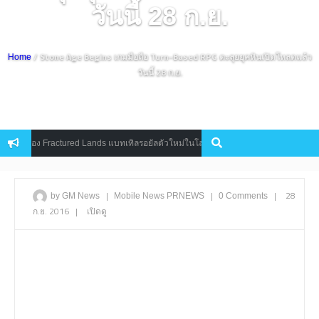
วันนี้ 28 ก.ย.
/ Stone Age Begins เกมมือถือ Turn-Based RPG ตะลุยยุคหินเปิดโหลดแล้ว
Home
วันนี้ 28 ก.ย.
าลอง Fractured Lands แบทเทิลรอยัลตัวใหม่ในโลกที่บ้าคลั่งสไตล์ MAD MAX
Mo
|
|
|
28
by GM News
Mobile
News
PRNEWS
0 Comments
ก.ย. 2016
|
เปิดดู