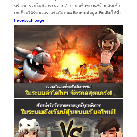
หรือเข้าร่วมในกิจกรรมตอบคำถาม หรือทุกคนที่ล็อคอินเข้า
เกมก็จะได้รับของรางวัลกันหมด
ติดตามข้อมูลเพิ่มเติมได้ที่ :
Facebook page