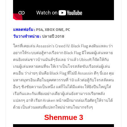
แพลตฟอร์ม :
PS4, XBOX ONE, PC
วันวางจำหน่าย :
ปลายปี 2018
ใครที่เคยเล่น Assassin’s Creed IV: Black Flag คงฝันแหละว่า
อยากให้ระบบต่อสู้ทางเรือจาก Black Flag มีโหมดผู้เล่นหลาย
คนยิงถล่มชาวบ้านมันส์ๆจังเลย ว่าแล้ว Ubisoft ก็จัดให้กับ
เกมผู้เล่นหลายคนที่จะให้เราเป็นโจรสลัดขับเรือถล่มผู้เล่น
คนอื่น ว่าง่ายๆ มันคือ Black Flag ที่ไม่มี Assassin ดีๆ นี่เอง คุม
มหาสมุทรอินเดียในยุคศตวรรษที่ 18 แล้วต่อสู้กับโจรสลัดคน
อื่นๆ ชิงชัยความเป็นหนึ่ง แต่ก็ไม่ได้มีแค่จะให้ยิงปืนใหญ่ใส่
เรือกันและกันเพียงอย่างเดียวผู้เล่นยังสามารถเรียกพลัง
แปลกๆ อาทิ เรียก Kraken หน้าหมึกมาถล่มเรือศัตรูให้ราบได้
ด้วย เป็นส่วนผสมที่แปลกใหม่น่าสนใจมากจริงๆ
Shenmue 3