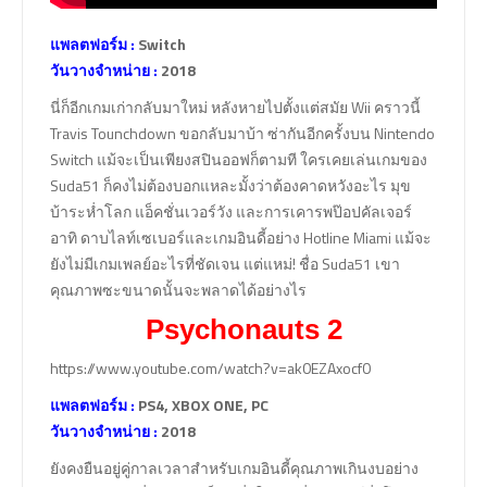
แพลตฟอร์ม :
Switch
วันวางจำหน่าย :
2018
นี่ก็อีกเกมเก่ากลับมาใหม่ หลังหายไปตั้งแต่สมัย Wii คราวนี้
Travis Tounchdown ขอกลับมาบ้า ซ่ากันอีกครั้งบน Nintendo
Switch แม้จะเป็นเพียงสปินออฟก็ตามที ใครเคยเล่นเกมของ
Suda51 ก็คงไม่ต้องบอกแหละมั้งว่าต้องคาดหวังอะไร มุข
บ้าระห่ำโลก แอ็คชั่นเวอร์วัง และการเคารพป๊อปคัลเจอร์
อาทิ ดาบไลท์เซเบอร์และเกมอินดี้อย่าง Hotline Miami แม้จะ
ยังไม่มีเกมเพลย์อะไรที่ชัดเจน แต่แหม่! ชื่อ Suda51 เขา
คุณภาพซะขนาดนั้นจะพลาดได้อย่างไร
Psychonauts 2
https://www.youtube.com/watch?v=ak0EZAxocf0
แพลตฟอร์ม :
PS4, XBOX ONE, PC
วันวางจำหน่าย :
2018
ยังคงยืนอยู่คู่กาลเวลาสำหรับเกมอินดี้คุณภาพเกินงบอย่าง