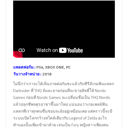
แพลตฟอร์ม :
PS4, XBOX ONE, PC
วันวางจำหน่าย :
2018
ไม่นึกว่าเราจะได้เห็นภาคต่อกันซะแล้วกับซีรีส์เกมฟันแหลก
Darksider ที่ THQ ล้มละลายก่อนที่จะขายสิทธิ์ให้ Nordic
Games ก่อนที่ Nordic Games จะเปลี่ยนชื่อเป็น THQ Nordic
แล้วปลุกชีพจตุรอาชาขึ้นมาใหม่ แน่นอนว่าเกมเพลย์ฟัน
แหลกที่เราทุกคนฃื่นชอบจะยังอยู่เหมือนเคย แต่คราวนี้จะมี
ระบบเปิดโลกกว้างสไตล์เดียวกับ Legend of Zelda อะไร
ทำนองนั้นเพิ่มเข้ามาด้วย เล่นเป็น Fury หญิงสาวเพียงคน