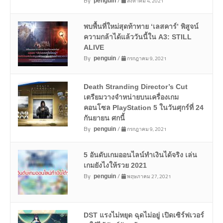
By
/
สิงหาคม 4, 2021
penguin
พบพื้นที่ใหม่สุดท้าทาย ‘เลสคาร์’ พิสูจน์
ความกล้าได้แล้ววันนี้ใน A3: STILL
ALIVE
By
/
กรกฎาคม 9, 2021
penguin
Death Stranding Director’s Cut
เตรียมวางจำหน่ายบนเครื่องเกม
คอนโซล PlayStation 5 ในวันศุกร์ที่ 24
กันยายน ศกนี้
By
/
กรกฎาคม 9, 2021
penguin
5 อันดับเกมออนไลน์ทำเงินได้จริง เล่น
เกมยังไงให้รวย 2021
By
/
พฤษภาคม 27, 2021
penguin
DST แรงไม่หยุด ฉุดไม่อยู่ เปิดเซิร์ฟเวอร์