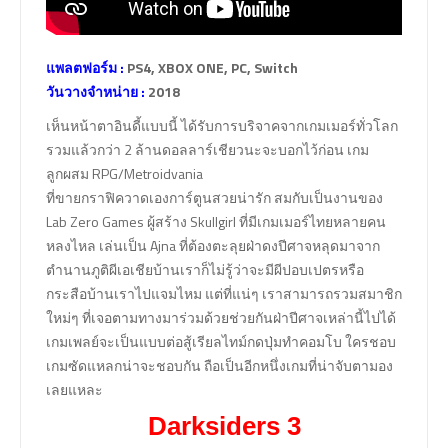
แพลตฟอร์ม :
PS4, XBOX ONE, PC, Switch
วันวางจำหน่าย :
2018
เห็นหน้าตาอินดี้แบบนี้ ได้รับการบริจาคจากเกมเมอร์ทั่วโลก
รวมแล้วกว่า 2 ล้านดอลลาร์เชียวนะจะบอกไว้ก่อน เกม
ลูกผสม RPG/Metroidvania
ที่ขายกราฟิควาดเองการ์ตูนสวยน่ารัก สมกับเป็นงานของ
Lab Zero Games ผู้สร้าง Skullgirl ที่มีเกมเมอร์ไทยหลายคน
หลงไหล เล่นเป็น Ajna ที่ต้องตะลุยฝ่าดงปีศาจหลุดมาจาก
ตำนานภูติผีเอเชียบ้านเราก็ไม่รู้ว่าจะมีผีปอบเปตรหรือ
กระสือบ้านเราไปแจมไหม แต่ที่แน่ๆ เราสามารถรวมสมาชิก
ใหม่ๆ ที่เจอตามทางมาร่วมด้วยช่วยกันฝ่าปีศาจเหล่านี้ไปได้
เกมเพลย์จะเป็นแบบต่อสู้เรียลไทม์กดปุ่มทำคอมโบ ใครชอบ
เกมซัดแหลกน่าจะชอบกัน ถือเป็นอีกหนึ่งเกมที่น่าจับตามอง
เลยแหละ
Darksiders 3