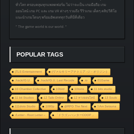
ทั่วโลก ครอบคลุมทุกแพลตฟอร์ม ไม่ว่าจะเป็น เกมมือถือ เกม
ออนไลน์ เกม PC และ เกม VR ต่างๆ รวมถึง รีวิวเกม เด็ดๆ คลิปวีดิโอ
แนะนำเกมโดนๆ พร้อมอัพเดททุกวันที่นี่ที่เดียว
” The game world is our world. “
POPULAR TAGS
(TLS Entertainment
(ヴァルキリーアナトミア ‐ジ・オリジン‐)
.hack//G.U.
.hack//G.U. Last Recode
.io
01Game
10 Chamber Collective
10bird
10tons
11 bits studio
11 bit Studios
12 Tails Online
12 หางออนไลน์
13 Souls
111dots Studio
1080p
@RPG The Next
‘I Am Setsuna
√Letter - Root Letter –
「ドラゴンハンターCOOP 」