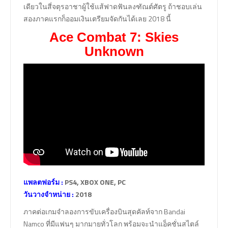
เดียวในสี่จตุรอาชาผู้ใช้แส้ฟาดฟันลงฑัณต์ศัตรู ถ้าชอบเล่น
สองภาคแรกก็ออมเงินเตรียมจัดกันได้เลย 2018 นี้
Ace Combat 7: Skies
Unknown
แพลตฟอร์ม :
PS4, XBOX ONE, PC
วันวางจำหน่าย :
2018
ภาคต่อเกมจำลองการขับเครื่องบินสุดคัลท์จาก Bandai
Namco ที่มีแฟนๆ มากมายทั่วโลก พร้อมจะนำแอ็คชั่นสไตล์