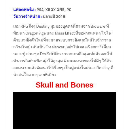
แพลตฟอร์ม :
PS4, XBOX ONE, PC
วันวางจำหน่าย :
ปลายปี 2018
เกม RPG กึ่งๆ Destiny มุมมองบุคคลที่สามจาก Bioware ที่
พัฒนา Dragon Age และ Mass Effect ที่ขอฝากแฟนๆ ไซไฟ
ด้วยเกมยิงตัวใหม่ที่จะขายระบบการยิงสุดมันส์ในจักรวาล
กว้างใหญ่ เล่นเป็น Freelancer (อย่าไปเผลอเรียกการ์เดี้ยน
นะ ฮา) สวมชุด Exo Suit ติดจรวจหลบหลีกสุดเท่แล้วออกไป
ทำภารกิจกับเพื่อนฝูงได้สูงสุด 4 คนมองหาของใช้ดีๆ ให้ตัว
ละครเราแล้วพัฒนาไปเรื่อยๆ เป็นคู่แข่งใหม่ของ Destiny ที่
น่าสนใจมากๆ เลยทีเดียว
Skull and Bones