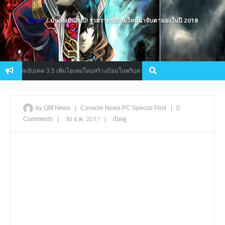
/ บันเทิงยันสิ้นปี! รวมรายชื่อเกมใหม่น่าจับตามองในปี 2018
Home
 จัดอัปเดต 3.5 เพิ่มไอเทมใหม่สร้างป้อมในพริบตาและระบบ Replay
Sch
Mobile
|
|
by GM News
Console
News
PC
Special Post
0
|
30 ธ.ค. 2017
|
เปิดดู
Comments