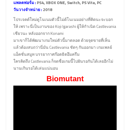
แพลตฟอร์ม :
PS4, XBOX ONE, Switch, PS Vita, PC
วันวางจำหน่าย :
2018
โปรเจคต์ใหม่ดูโนเนมตัวนี้ไม่ด้โนเนมอย่างที่คิดนะจะบอก
ให้ เพราะนี่เป็นงานของ Koji Igarashi ผู้ให้กำเนิด Castlevania
เชียวนะ หลังออกจาก Konami
มาเขาก็ได้พัฒนาเกมใหม่ตัวนี้มาตลอด ด้วยจุดขายที่เห็น
แล้วต้องสบถว่านี่มัน Castlevania ชัดๆ กันออกมา เกมเพลย์
แอ็คชั่นสมูท บรรยากาศก๊อตธิตอึมครึม
ใครคิดถึง Castlevania ก็จดชื่อเกมนี้ไปฝันรอกันได้เลยอีกไม่
นานเกินรอได้เล่นแน่นอน
Biomutant