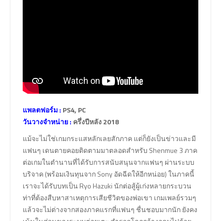
แพลตฟอร์ม :
PS4, PC
วันวางจำหน่าย :
ครึ่งปีหลัง 2018
แม้จะไม่ใช่เกมกระแสหลักเลยสักภาค แต่ก็ยังเป็นข่าวและมี
แฟนๆ เดนตายคอยติดตามมาตลอดสำหรับ Shenmue 3 ภาค
ต่อเกมในตำนานที่ได้รับการสนับสนุนจากแฟนๆ ผ่านระบบ
บริจาค (พร้อมเงินทุนจาก Sony อัดฉีดให้อีกหน่อย) ในภาคนี้
เราจะได้รับบทเป็น Ryo Hazuki นักต่อสู้ผู้เก่งหลายกระบวน
ท่าที่ต้องสืบหาสาเหตุการเสียชีวิตของพ่อเขา เกมเพลย์รวมๆ
แล้วจะไม่ต่างจากสองภาคแรกที่แฟนๆ ชื่นชอบมากนัก ยังคง