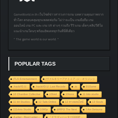
GameWorld.in.th เว็บไซต์ข่าวสารวงการเกม บทความคุณภาพจาก
ทั่วโลก ครอบคลุมทุกแพลตฟอร์ม ไม่ว่าจะเป็น เกมมือถือ เกม
ออนไลน์ เกม PC และ เกม VR ต่างๆ รวมถึง รีวิวเกม เด็ดๆ คลิปวีดิโอ
แนะนำเกมโดนๆ พร้อมอัพเดททุกวันที่นี่ที่เดียว
” The game world is our world. “
POPULAR TAGS
(TLS Entertainment
(ヴァルキリーアナトミア ‐ジ・オリジン‐)
.hack//G.U.
.hack//G.U. Last Recode
.io
01Game
10 Chamber Collective
10bird
10tons
11 bits studio
11 bit Studios
12 Tails Online
12 หางออนไลน์
13 Souls
111dots Studio
1080p
@RPG The Next
‘I Am Setsuna
√Letter - Root Letter –
「ドラゴンハンターCOOP 」