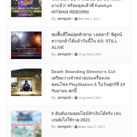
มาแล้ว! พร้อมลุยแล้วที่ Katekyō
HITMAN REBORN!
By
/
สิงหาคม 4, 2021
penguin
พบพื้นที่ใหม่สุดท้าทาย ‘เลสคาร์’ พิสูจน์
ความกล้าได้แล้ววันนี้ใน A3: STILL
ALIVE
By
/
กรกฎาคม 9, 2021
penguin
Death Stranding Director’s Cut
เตรียมวางจำหน่ายบนเครื่องเกม
คอนโซล PlayStation 5 ในวันศุกร์ที่ 24
กันยายน ศกนี้
By
/
กรกฎาคม 9, 2021
penguin
5 อันดับเกมออนไลน์ทำเงินได้จริง เล่น
เกมยังไงให้รวย 2021
By
/
พฤษภาคม 27, 2021
penguin