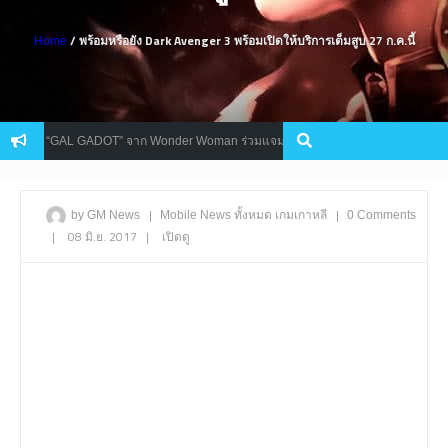
/ พร้อมหรือยัง Dark Avenger 3 พร้อมเปิดให้บริการเต็มสูบ 27 ก.ค.นี้
Home
d ดึง “GAL GADOT” จาก Wonder Woman ร่วมแจม
Assasin’s Creed 
Mobile
|
|
by GM News
Mobile
News
ทั้งหมด
เกมเกาหลี
0 Comments
|
08 มิ.ย. 2017
|
เปิดดู