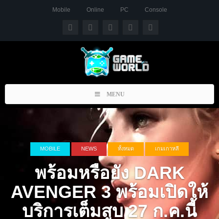
Mobile
Online
PC
Console
Toggle
MENU
navigation
MOBILE
NEWS
ทั้งหมด
เกมเกาหลี
พร้อมหรือยัง DARK
AVENGER 3 พร้อมเปิดให้
บริการเต็มสูบ 27 ก.ค.นี้