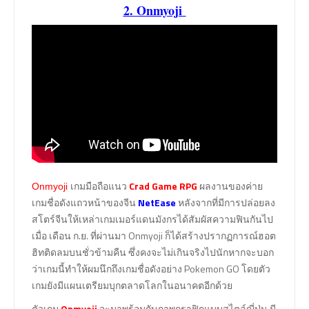
2. Onmyoji
เกมมือถือแนว
Crad Game RPG
ผลงานของค่าย
Onmyoji
เกมชื่อดังแถวหน้าของจีน
NetEase
หลังจากที่มีการปล่อยลง
สโตร์จีนให้เหล่าเกมเมอร์แดนมังกรได้สัมผัสความฟินกันไป
เมื่อ เดือน ก.ย. ที่ผ่านมา Onmyoji ก็ได้สร้างปรากฏการณ์ฮอต
ฮิทติดลมบนชั่วข้ามคืน ซึ่งคงจะไม่เกินจริงไปนักหากจะบอก
ว่าเกมนี้ทำให้ผมนึกถึงเกมชื่อดังอย่าง Pokemon GO โดยตัว
เกมยังมีแผนเตรียมบุกตลาดโลกในอนาคตอีกด้วย
ตัวเกม
Onmyoji
จะมาพร้อมกับภาพกราฟิกแบบสไตล์ญี่ปุ่น มี