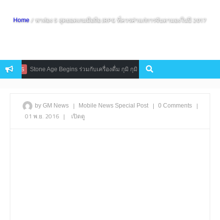
/ พาส่อง 5 สุดยอดเกมมือถือ JRPG ที่ควรค่าแก่การจับตามองในปี 2017
Home
Stone Age Begins ร่วมกับเครื่องดื่ม กุมิ กุมิ แจกฟรี Item Code ลุ้นคริสตัลสูงสุดกว
EWS
|
|
|
by GM News
Mobile
News
Special Post
0 Comments
01 พ.ย. 2016
|
เปิดดู