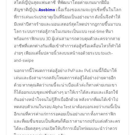
สไตล์ญี่ปุ่นสุดแฟนตาซี ที่พัฒนาโดยค่ายเกมมากฝีมือ
สัญชาติญี่ปุ่น
Asobimo
เนื้อเรื่องของเกมจะถูกเซ็ทขึ้นในโลก
ที่การเล่นแร่แปรธาตุเป็นที่นิยมเป็นอย่างมาก ดังนั้นจึงทำให้
มีเหล่าปีศาจร้ายและมอนเสตอร์สุดโหดปรากฎกายขึ้นมาบน
โลก ระบบการต่อสู้ภายในเกมจะเป็นแบบ real-time ทีมา
พร้อมกราฟิกแบบ 3D ผู้เล่นสามารถควบคุมตัวละครจากสาย
อาชีพที่แตกต่างกันเพื่อเข้าทำการต่อสู้หรือเคลื่อนไหวก็ทำได้
ง่ายๆ เพียงแค่จิ้มปลายนิ้วลงบนหน้าจอด้วยระบบ touch-
and-swipe
นอกจากนี้โหมดการต่อสู้อย่าง PvP และ PvE เกมนี้ก็มีมาให้
เล่นและยังสามารถสลับโหมดการต่อสู้ได้อย่างง่ายดายอีก
ด้วย หากคุณคิดว่าเกมนี้จะน่าเบื่อแล้วล่ะก็ทางค่ายเกมเขา
ก็ได้ออกแบบชุดแฟชั่นต่างๆ มาให้เราได้สะสมและเลือกใช้
กันอย่างหน่ำใจจนไม่รู้สึกเบื่ออีกด้วย หลังจากที่ผมได้เข้าไป
ทดสอบตัวเกมในรอบ Alpha Test มาต้องบอกเลยว่าเกมนี้เป็น
อีกเกมที่ควรค่าแก่การรอคอยเป็นอย่างมาก ทั้งภาคกราฟิก
และที่ผมชื่นชอบเป็นพิเศษก็คือเราสามารถปรับแต่งตัวละคร
ได้ละเอียดสุดๆ เกมเปิดให้บริการเมื่อไหร่ผมแนะนำว่าควร