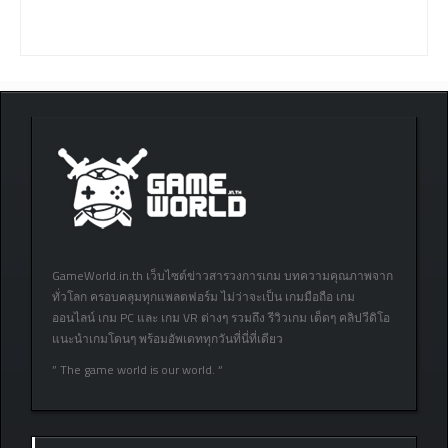
GameWorld.in.th เว็บไซต์ข่าวสารวงการเกม บทความคุณภาพจาก
ทั่วโลก ครอบคลุมทุกแพลตฟอร์ม ไม่ว่าจะเป็น เกมมือถือ เกม
ออนไลน์ เกม PC และ เกม VR ต่างๆ รวมถึง รีวิวเกม เด็ดๆ คลิปวีดิโอ
แนะนำเกมโดนๆ พร้อมอัพเดททุกวันที่นี่ที่เดียว
” The game world is our world. “