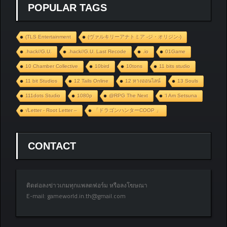
POPULAR TAGS
(TLS Entertainment
(ヴァルキリーアナトミア ‐ジ・オリジン‐)
.hack//G.U.
.hack//G.U. Last Recode
.io
01Game
10 Chamber Collective
10bird
10tons
11 bits studio
11 bit Studios
12 Tails Online
12 หางออนไลน์
13 Souls
111dots Studio
1080p
@RPG The Next
‘I Am Setsuna
√Letter - Root Letter –
「ドラゴンハンターCOOP 」
CONTACT
ติดต่อลงข่าวเกมทุกแพลตฟอร์ม หรือลงโฆษณา
E-mail:
gameworld.in.th@gmail.com