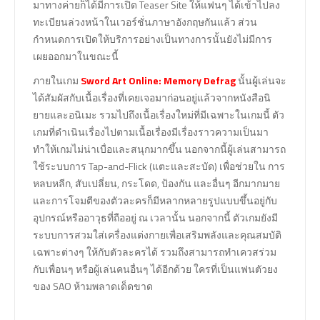
มาทางค่ายก็ได้มีการเปิด Teaser Site ให้แฟนๆ ได้เข้าไปลง
ทะเบียนล่วงหน้าในเวอร์ชั่นภาษาอังกฤษกันแล้ว ส่วน
กำหนดการเปิดให้บริการอย่างเป็นทางการนั้นยังไม่มีการ
เผยออกมาในขณะนี้
ภายในเกม
Sword Art Online: Memory Defrag
นั้นผู้เล่นจะ
ได้สัมผัสกับเนื้อเรื่องที่เคยเจอมาก่อนอยู่แล้วจากหนังสือนิ
ยายและอนิเมะ รวมไปถึงเนื้อเรื่องใหม่ที่มีเฉพาะในเกมนี้ ตัว
เกมที่ดำเนินเรื่องไปตามเนื้อเรื่องมีเรื่องราวความเป็นมา
ทำให้เกมไม่น่าเบื่อและสนุกมากขึ้น นอกจากนี้ผู้เล่นสามารถ
ใช้ระบบการ Tap-and-Flick (แตะและสะบัด) เพื่อช่วยใน การ
หลบหลีก, สับเปลี่ยน, กระโดด, ป้องกัน และอื่นๆ อีกมากมาย
และการโจมตีของตัวละครก็มีหลากหลายรูปแบบขึ้นอยู่กับ
อุปกรณ์หรืออาวุธที่ถืออยู่ ณ เวลานั้น นอกจากนี้ ตัวเกมยังมี
ระบบการสวมใส่เครื่องแต่งกายเพื่อเสริมพลังและคุณสมบัติ
เฉพาะต่างๆ ให้กับตัวละครได้ รวมถึงสามารถทำเควสร่วม
กับเพื่อนๆ หรือผู้เล่นคนอื่นๆ ได้อีกด้วย ใครที่เป็นแฟนตัวยง
ของ SAO ห้ามพลาดเด็ดขาด