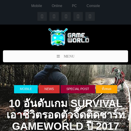
Mobile
Online
PC
Console
Toggle
MENU
navigation
MOBILE
NEWS
SPECIAL POST
ทั้งหมด
10 อันดับเกม SURVIVAL
เอาชีวิตรอดตัวจี๊ดติดชาร์ท
GAMEWORLD ปี 2017