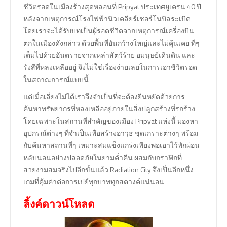
ชีวิตรอดในเมืองร้างสุดหลอนที่ Pripyat ประเทศยูเครน 40 ปี
หลังจากเหตุการณ์โรงไฟฟ้านิวเคลียร์เชอร์โนบิลระเบิด
โดยเราจะได้รับบทเป็นผู้รอดชีวิตจากเหตุการณ์เครื่องบิน
ตกในเมืองดังกล่าว ด้วยพื้นที่อันกว้างใหญ่และไม่คุ้นเคย ที่ๆ
เต็มไปด้วยอันตรายจากเหล่าสัตว์ร้าย อมนุษย์เดินดิน และ
รังสีที่หลงเหลืออยู่ จึงไม่ใช่เรื่องง่ายเลยในการเอาชีวิตรอด
ในสถาณการณ์แบบนี้
แต่เมื่อเลี่ยงไม่ได้เราจึงจำเป็นที่จะต้องยืนหยัดด้วยการ
ค้นหาทรัพยากรที่หลงเหลืออยู่ภายในสิ่งปลูกสร้างที่รกร้าง
โดยเฉพาะในสถานที่สำคัญของเมือง Pripyat แห่งนี้ มองหา
อุปกรณ์ต่างๆ ที่จำเป็นเพื่อสร้างอาวุธ ชุดเกราะต่างๆ พร้อม
กับค้นหาสถานที่ๆ เหมาะสมแข็งแกร่งเพียงพอเอาไว้พักผ่อน
หลับนอนอย่างปลอดภัยในยามค่ำคืน ผสมกับกราฟิกที่
สวยงามสมจริงไปอีกขั้นแล้ว Radiation City จึงเป็นอีกหนึ่ง
เกมที่คุ้มค่าต่อการเปย์ทุกบาททุกสตางค์แน่นอน
ลิ้งค์ดาวน์โหลด