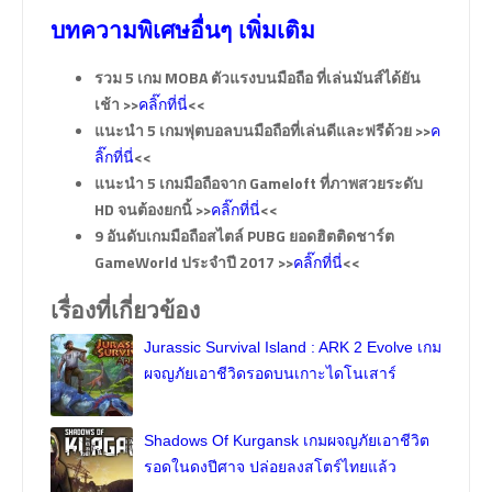
บทความพิเศษอื่นๆ เพิ่มเติม
รวม 5 เกม MOBA ตัวแรงบนมือถือ ที่เล่นมันส์ได้ยัน
เช้า >>
<<
คลิ๊กที่นี่
แนะนำ 5 เกมฟุตบอลบนมือถือที่เล่นดีและฟรีด้วย >>
ค
<<
ลิ๊กที่นี่
แนะนำ 5 เกมมือถือจาก Gameloft ที่ภาพสวยระดับ
HD จนต้องยกนิ้ >>
<<
คลิ๊กที่นี่
9 อันดับเกมมือถือสไตล์ PUBG ยอดฮิตติดชาร์ต
GameWorld ประจำปี 2017 >>
<<
คลิ๊กที่นี่
เรื่องที่เกี่ยวข้อง
Jurassic Survival Island : ARK 2 Evolve เกม
ผจญภัยเอาชีวิดรอดบนเกาะไดโนเสาร์
Shadows Of Kurgansk เกมผจญภัยเอาชีวิต
รอดในดงปีศาจ ปล่อยลงสโตร์ไทยแล้ว