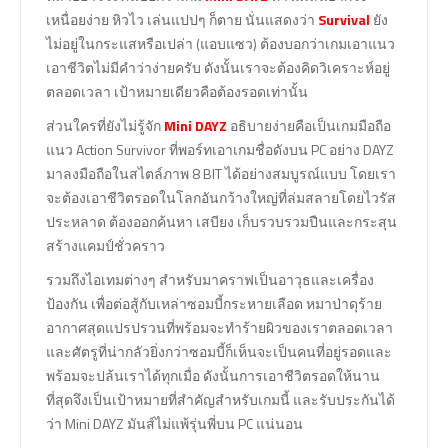
เหนื่อยง่าย หิวไว เล่นแปปๆ ก็ตาย นั่นแสดงว่า
Survival
ยัง
ไม่อยู่ในกระแสหรือเปล่า (แอบแซว) ต้องบอกว่าเกมเอาแนว
เอาชีวิตไม่มีคำว่าง่ายครับ ดังนั้นเราจะต้องคิดวิเคราะห์อยู่
ตลอดเวลา เป้าหมายเดียวคือต้องรอดเท่านั้น
ส่วนใครที่ยังไม่รู้จัก
Mini DAYZ
อธิบายง่ายคือเป็นเกมมือถือ
แนว Action Survivor ที่พอร์ทเอาเกมชื่อดังบน PC อย่าง DAYZ
มาลงมือถือในสไตล์ภาพ 8 BIT ได้อย่างสมบูรณ์แบบ โดยเรา
จะต้องเอาชีวิตรอดในโลกอันกว้างใหญ่ที่ล่มสลายโดยไวรัส
ประหลาด ต้องออกค้นหา เสบียง เก็บรวบรวมปืนและกระสุน
สร้างแคมป์ชั่วคราว
รวมถึงไอเทมต่างๆ สำหรับมาคราฟเป็นอาวุธและเครื่อง
ป้องกัน เพื่อต่อสู้กับเหล่าซอมบี้กระหายเลือด หมาป่าดุร้าย
อากาศสุดแปรปรวนที่พร้อมจะทำร้ายผิวของเราตลอดเวลา
และศัตรูที่น่ากลัวยิ่งกว่าซอมบี้ก็เห็นจะเป็นคนที่อยู่รอดและ
พร้อมจะปล้นเราได้ทุกเมื่อ ดังนั้นการเอาชีวิตรอดให้นาน
ที่สุดจึงเป็นเป้าหมายที่สำคัญสำหรับเกมนี้ และรับประกันได้
ว่า Mini DAYZ มันส์ไม่แพ้รุ่นพี่บน PC แน่นอน