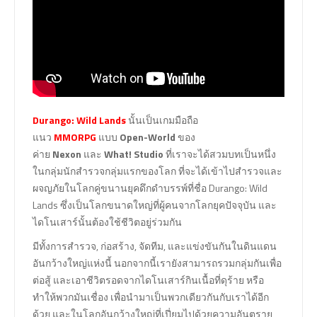
Durango: Wild Lands
นั้นเป็นเกมมือถือ
แนว
MMORPG
แบบ
Open-World
ของ
ค่าย
Nexon
และ
What! Studio
ที่เราจะได้สวมบทเป็นหนึ่ง
ในกลุ่มนักสำรวจกลุ่มแรกของโลก ที่จะได้เข้าไปสำรวจและ
ผจญภัยในโลกคู่ขนานยุคดึกดำบรรพ์ที่ชื่อ Durango: Wild
Lands ซึ่งเป็นโลกขนาดใหญ่ที่ผู้คนจากโลกยุคปัจจุบัน และ
ไดโนเสาร์นั้นต้องใช้ชีวิตอยู่ร่วมกัน
มีทั้งการสำรวจ, ก่อสร้าง, จัดทีม, และแข่งขันกันในดินแดน
อันกว้างใหญ่แห่งนี้ นอกจากนี้เรายังสามารถรวมกลุ่มกันเพื่อ
ต่อสู้ และเอาชีวิตรอดจากไดโนเสาร์กินเนื้อที่ดุร้าย หรือ
ทำให้พวกมันเชื่อง เพื่อนำมาเป็นพวกเดียวกันกับเราได้อีก
ด้วย และในโลกอันกว้างใหญ่ที่เปี่ยมไปด้วยความอันตราย