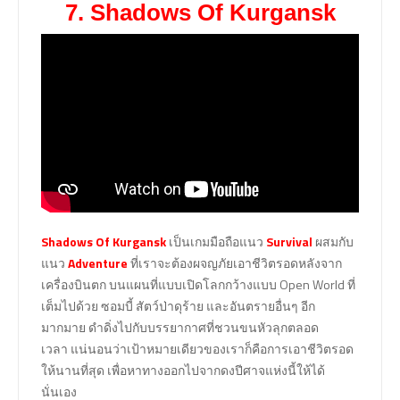
7. Shadows Of Kurgansk
Shadows Of Kurgansk
เป็นเกมมือถือแนว
Survival
ผสมกับ
แนว
Adventure
ที่เราจะต้องผจญภัยเอาชีวิตรอดหลังจาก
เครื่องบินตก บนแผนที่แบบเปิดโลกกว้างแบบ Open World ที่
เต็มไปด้วย ซอมบี้ สัตว์ป่าดุร้าย และอันตรายอื่นๆ อีก
มากมาย ดำดิ่งไปกับบรรยากาศที่ชวนขนหัวลุกตลอด
เวลา แน่นอนว่าเป้าหมายเดียวของเราก็คือการเอาชีวิตรอด
ให้นานที่สุด เพื่อหาทางออกไปจากดงปีศาจแห่งนี้ให้ได้
นั่นเอง