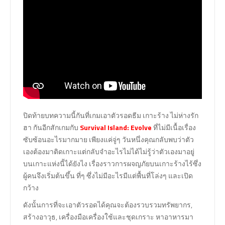
ปิดท้ายบทความนี้กันที่เกมเอาตัวรอดธีม เกาะร้าง ไม่ห่างรัก
ฮา กันอีกสักเกมกับ
Survival Island: Evolve
ที่ไม่มีเนื้อเรื่อง
ซับซ้อนอะไรมากมาย เพียงแค่จู่ๆ วันหนึ่งคุณกลับพบว่าตัว
เองต้องมาติดเกาะแต่กลับจำอะไรไม่ได้ไม่รู้ว่าตัวเองมาอยู่
บนเกาะแห่งนี้ได้ยังไง เรื่องราวการผจญภัยบนเกาะร้างไร้ซึ่ง
ผู้คนจึงเริ่มต้นขึ้น ที่ๆ ซึ่งไม่มีอะไรมีแต่พื้นที่โล่งๆ และเปิด
กว้าง
ดังนั้นการที่จะเอาตัวรอดได้คุณจะต้องรวบรวมทรัพยากร,
สร้างอาวุธ, เครื่องมือเครื่องใช้และชุดเกราะ หาอาหารมา