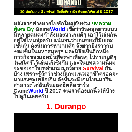
หลังจากห่างหายไปพักใหญ่กับช่วง
บทความ
พิเศษ By
Game
World
เชื่อว่าวันหยุดยาวแบบ
นี้หลายคนคงกำลังมองหาเกมดีๆ เอาไว้เล่นกัน
อยู่ใช่ไหมล่ะครับ แน่นอนว่าเกมขยะก็มีเยอะ
เช่นกัน ดังนั้นการหาเกมดีๆ จึงยากยิ่งราวกับ
“งมเข็มในมหาสมุทร”
และนี่จึงเป็นอีกหนึ่ง
ภารกิจของแอดมินที่จะพาเพื่อนๆ ไปหาเกมดีๆ
ในสโตร์ไว้เล่นแก้เซ็งกัน และในบทความนี้ผม
จะขอเอาใจเหล่าเกมเมอร์สาย
Survival
กัน
บ้าง เพราะรู้สึกว่าช่วงนี้เกมแนวเอาชีวิตรอดจะ
มาแรงซะเหลือเกิน ดังนั้นจะมีเกมไหนมาวิน
สามารถไต่อันดันยอดฮิตติดชาร์ท
Game
World
ปี 2017 จนเราต้องยกนิ้วให้บ้าง
ไปดูกันเลยครับ
1. Durango