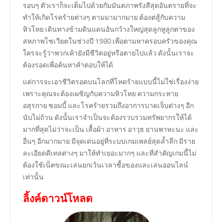
รอบๆ ตัวเราก็จะเต็มไปด้วยกัมมันตภาพรังสีสุดอันตรายที่จะ
ทำให้เกิดโรคร้ายต่างๆ ตามมามากมาย ต้องต่สู้กับความ
หิวโหย เดินทางข้ามดินแดนอันกว้างใหญ่สุดลูกหูลูกตาของ
สหภาพโซเวียตในช่วงปี 1980 เพื่อตามหาครอบครัวของคุณ
ใครจะรู้ว่าพวกเค้ายังมีชีวิตอยู่หรือตายไปแล้ว ดังนั้นเราจะ
ต้องรอดเพื่อค้นหาคำตอบให้ได้
แต่การจะเอาชีวิตรอดบนโลกที่โหดร้ายแบบนี้ไม่ใช่เรื่องง่าย
เพราะคุณจะต้องเผชิญกับความหิวโหย ความกระหาย
อสุรกาย ซอมบี้ และโรคร้ายรวมถึงอาการบาดเจ็บต่างๆ อีก
นับไม่ถ้วน ดังนั้นเราจำเป็นจะต้องรวบรวมทรัพยากรให้ได้
มากที่สุดไม่ว่าจะเป็น เสื้อผ้า อาหาร อาวุธ ยานพาหะนะ และ
อื่นๆ อีกมากมาย มีจุดเด่นอยู่ที่ระบบเกมเพลย์สุดล้ำลึก มีราย
ละเอียดดีเทลต่างๆ มาให้ทำเยอะมากๆ และที่สำคัญเกมนี้ไม่
ต้องใช้เน็ตขณะเล่นยกเว้นเวลาซื้อของและเล่นออนไลน์
เท่านั้น
ลิ้งค์ดาวน์โหลด