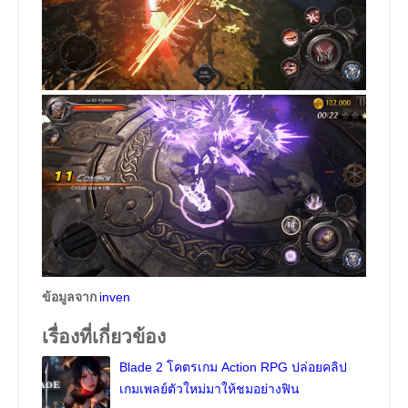
ข้อมูลจาก
inven
เรื่องที่เกี่ยวข้อง
Blade 2 โคตรเกม Action RPG ปล่อยคลิป
เกมเพลย์ตัวใหม่มาให้ชมอย่างฟิน