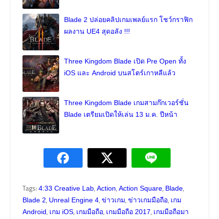
Blade 2 ปล่อยคลิปเกมเพลย์แรก โชว์กราฟิก
ผลงาน UE4 สุดอลัง !!!
Three Kingdom Blade เปิด Pre Open ทั้ง
iOS และ Android บนสโตร์เกาหลีแล้ว
Three Kingdom Blade เกมสามก๊กเวอร์ชั่น
Blade เตรียมเปิดให้เล่น 13 ม.ค. ปีหน้า
Tags:
,
,
,
,
4:33 Creative Lab
Action
Action Square
Blade
,
,
,
,
Blade 2
Unreal Engine 4
ข่าวเกม
ข่าวเกมมือถือ
เกม
,
,
,
,
Android
เกม iOS
เกมมือถือ
เกมมือถือ 2017
เกมมือถือมา