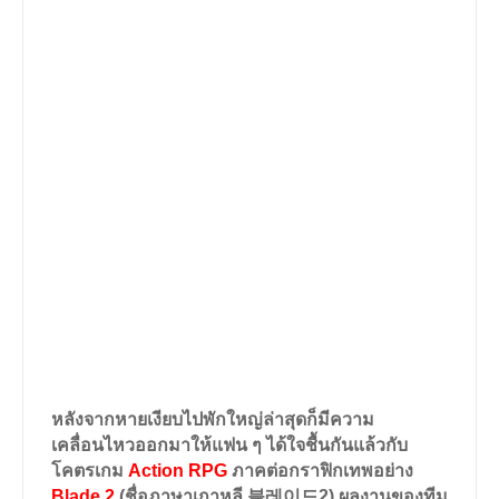
หลังจากหายเงียบไปพักใหญ่ล่าสุดก็มีความ
เคลื่อนไหวออกมาให้แฟน ๆ ได้ใจชื้นกันแล้วกับ
โคตรเกม
Action RPG
ภาคต่อกราฟิกเทพอย่าง
Blade 2
(ชื่อภาษาเกาหลี 블레이드2)
ผลงานของทีม