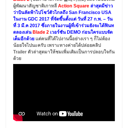
ผู้พัฒนาสัญชาติเกาหลี
Action Square
ล่าสุดมีข่าว
ว่าบินลัดฟ้าไปโชว์ตัวไกลถึง
San Francisco USA
ในงาน
GDC 2017
ที่จัดขึ้นตั้งแต่
วันที่ 27 ก.พ. – วัน
ที่ 3 มี.ค 2017
ซึ่งภายในงานผู้ที่เข้าร่วมยังจะได้ฟินท
ดลองเล่น
Blade 2
เวอร์ชัน
DEMO
ก่อนใครแบบจัด
เต็มอีกด้วย
แต่คนที่ได้ไปงานนี้อย่างเรา ๆ ก็ไม่ต้อง
น้อยใจไปนะครับ เพราะทางค่ายได้ปล่อยคลิป
Trailer
ตัวล่าสุดมาให้ชมเพิ่มเติมเป็นการปลอบใจกัน
ด้วย