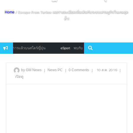
/ Escape From Tarkov เผยรายละเอียดเพิ่มเติมกับระบบเศรษฐกิจในเกมสุด
Home
ล้ำ!
ิการแล้วบนสโตร์ญี่ปุ่น
พบกับ Lineage2 Revolution Tournament มหาศึ
eSport
|
|
|
10 ส.ค. 2016
|
by GM News
News
PC
0 Comments
เปิดดู