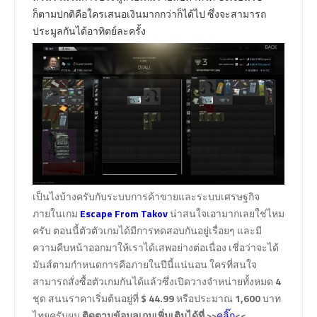
ก็ตามปกติคือใครเสนอเงินมากกว่าก็ได้ไป ซึ่งจะสามารถ
ประมูลกันได้อาทิตย์ละครั้ง
เป็นไงบ้างครับกับระบบการค้าขายและระบบเศรษฐกิจ
ภายในเกม
Escape From Takov
น่าสนใจเอามากเลยใช่ไหม
ครับ ตอนนี้ตัวตัวเกมได้มีการทดสอบกันอยู่เรื่อยๆ และมี
ความคืบหน้าออกมาให้เราได้เสพอย่างต่อเนื่อง เชี่อว่าจะได้
มันส์ตามกำหนดการคือภายในปีนี้แน่นอน ใครที่สนใจ
สามารถสั่งซื้อตัวเกมกันได้แล้วซึ่งเปิดวางจำหน่ายทั้งหมด
4
ชุด สนนราคาเริ่มต้นอยู่ที่
$ 44.99
หรือประมาณ
1,600
บาท
ไทยครับผม
ติดตามข้อมูลเกมเพิ่มเติมได้ที่ >>
<<
คลิ๊ก