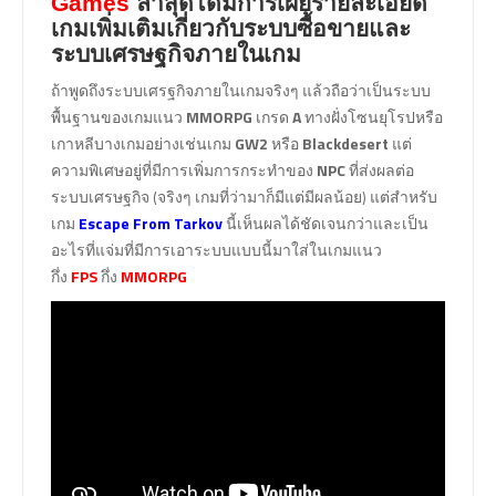
Games
ล่าสุดได้มีการเผยรายละเอียด
เกมเพิ่มเติมเกี่ยวกับระบบซื้อขายและ
ระบบเศรษฐกิจภายในเกม
ถ้าพูดถึงระบบเศรฐกิจภายในเกมจริงๆ แล้วถือว่าเป็นระบบ
พื้นฐานของเกมแนว
MMORPG
เกรด
A
ทางฝั่งโซนยุโรปหรือ
เกาหลีบางเกมอย่างเช่นเกม
GW2
หรือ
Blackdesert
แต่
ความพิเศษอยู่ที่มีการเพิ่มการกระทำของ
NPC
ที่ส่งผลต่อ
ระบบเศรษฐกิจ (จริงๆ เกมที่ว่ามาก็มีแต่มีผลน้อย) แต่สำหรับ
เกม
Escape From Tarkov
นี้เห็นผลได้ชัดเจนกว่าและเป็น
อะไรที่แจ่มที่มีการเอาระบบแบบนี้มาใส่ในเกมแนว
กึ่ง
FPS
กึ่ง
MMORPG