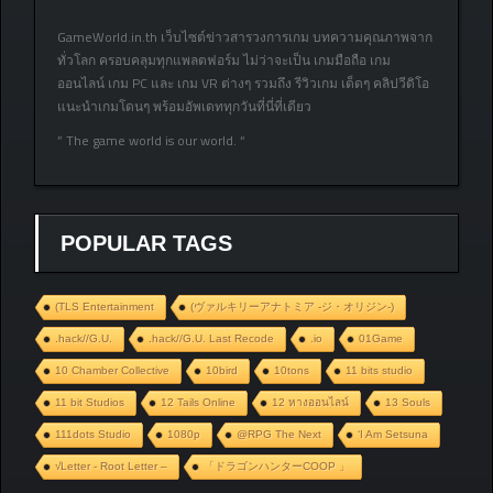
GameWorld.in.th เว็บไซต์ข่าวสารวงการเกม บทความคุณภาพจาก
ทั่วโลก ครอบคลุมทุกแพลตฟอร์ม ไม่ว่าจะเป็น เกมมือถือ เกม
ออนไลน์ เกม PC และ เกม VR ต่างๆ รวมถึง รีวิวเกม เด็ดๆ คลิปวีดิโอ
แนะนำเกมโดนๆ พร้อมอัพเดททุกวันที่นี่ที่เดียว
” The game world is our world. “
POPULAR TAGS
(TLS Entertainment
(ヴァルキリーアナトミア ‐ジ・オリジン‐)
.hack//G.U.
.hack//G.U. Last Recode
.io
01Game
10 Chamber Collective
10bird
10tons
11 bits studio
11 bit Studios
12 Tails Online
12 หางออนไลน์
13 Souls
111dots Studio
1080p
@RPG The Next
‘I Am Setsuna
√Letter - Root Letter –
「ドラゴンハンターCOOP 」