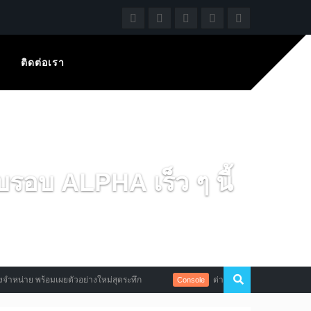
ติดต่อเรา
อบ ALPHA เร็ว ๆ นี้
ร้อมเผยตัวอย่างใหม่สุดระทึก
ด่ากระจายแฟนบอยเกมไม่ถูกใจสิ่งนี้กั
Console