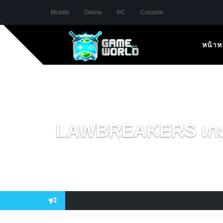
Mobile
Online
PC
Console
หน้าห
LAWBREAKERS เกม FP