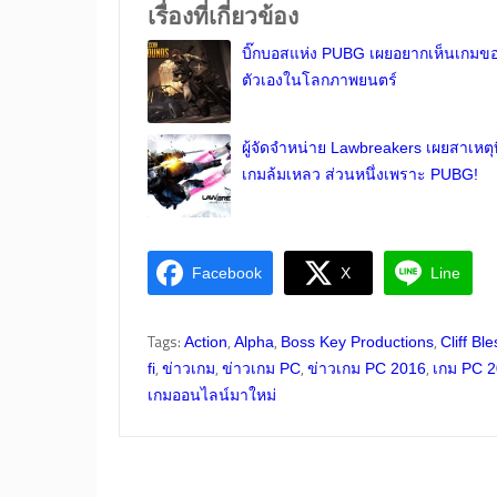
เรื่องที่เกี่ยวข้อง
บิ๊กบอสแห่ง PUBG เผยอยากเห็นเกมข
ตัวเองในโลกภาพยนตร์
ผู้จัดจำหน่าย Lawbreakers เผยสาเหตุที
เกมล้มเหลว ส่วนหนึ่งเพราะ PUBG!
Facebook
X
Line
Tags:
,
,
,
Action
Alpha
Boss Key Productions
Cliff Ble
,
,
,
,
fi
ข่าวเกม
ข่าวเกม PC
ข่าวเกม PC 2016
เกม PC 
เกมออนไลน์มาใหม่