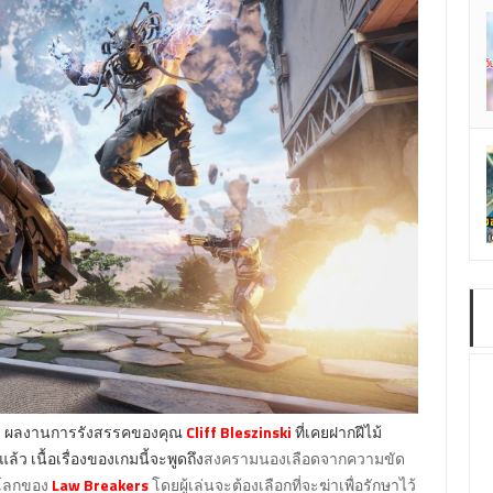
บ ผลงานการรังสรรคของคุณ
Cliff Bleszinski
ที่เคยฝากฝีไม้
ล้ว เนื้อเรื่องของเกมนี้จะพูดถึง
สงครามนองเลือดจากความขัด
ในโลกของ
Law Breakers
โดยผู้เล่นจะต้องเลือกที่จะฆ่าเพื่อรักษาไว้