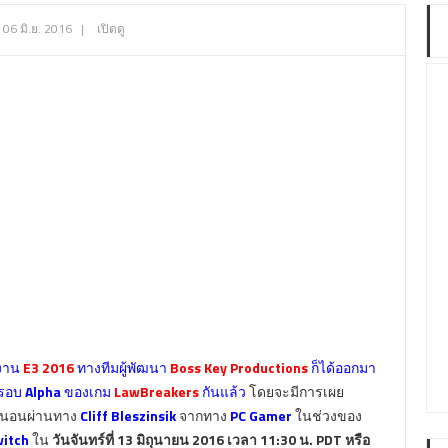
06 มิ.ย. 2016
|
เปิดดู
งงาน
E3 2016
ทางทีมผู้พัฒนา
Boss Key Productions
ก็ได้ออกมา
บรอบ
Alpha
ของเกม
LawBreakers
กันแล้ว
โดยจะมีการเผย
แน่นอนผ่านทาง
Cliff Bleszinsik
จากทาง
PC Gamer
ในช่วงของ
itch
ใน
วันจันทร์ที่ 13 มิถุนายน 2016 เวลา 11:30 น. PDT หรือ