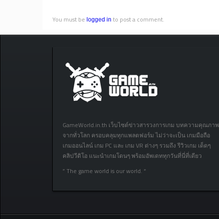
You must be
to post a comment.
logged in
GameWorld.in.th เว็บไซต์ข่าวสารวงการเกม บทความคุณภาพ
จากทั่วโลก ครอบคลุมทุกแพลตฟอร์ม ไม่ว่าจะเป็น เกมมือถือ
เกมออนไลน์ เกม PC และ เกม VR ต่างๆ รวมถึง รีวิวเกม เด็ดๆ
คลิปวีดิโอ แนะนำเกมโดนๆ พร้อมอัพเดททุกวันที่นี่ที่เดียว
” The game world is our world. “