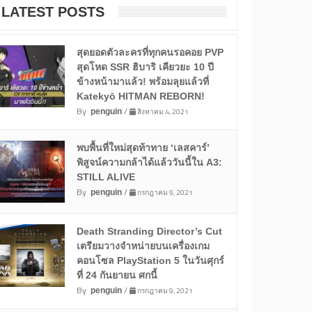
LATEST POSTS
สุดยอดตัวละครที่ทุกคนรอคอย PVP
สุดโหด SSR ฮิบาริ เคียวยะ 10 ปี
ข้างหน้ามาแล้ว! พร้อมลุยแล้วที่
Katekyō HITMAN REBORN!
By
/
สิงหาคม 4, 2021
penguin
พบพื้นที่ใหม่สุดท้าทาย ‘เลสคาร์’
พิสูจน์ความกล้าได้แล้ววันนี้ใน A3:
STILL ALIVE
By
/
กรกฎาคม 9, 2021
penguin
Death Stranding Director’s Cut
เตรียมวางจำหน่ายบนเครื่องเกม
คอนโซล PlayStation 5 ในวันศุกร์
ที่ 24 กันยายน ศกนี้
By
/
กรกฎาคม 9, 2021
penguin