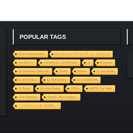
POPULAR TAGS
(TLS Entertainment
(ヴァルキリーアナトミア ‐ジ・オリジン‐)
.hack//G.U.
.hack//G.U. Last Recode
.io
01Game
10 Chamber Collective
10bird
10tons
11 bits studio
11 bit Studios
12 Tails Online
12 หางออนไลน์
13 Souls
111dots Studio
1080p
@RPG The Next
‘I Am Setsuna
√Letter - Root Letter –
「ドラゴンハンターCOOP 」