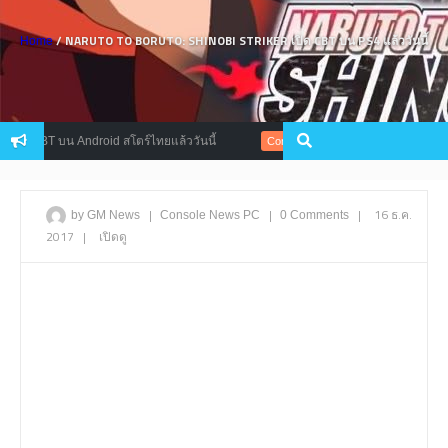
/ NARUTO TO BORUTO: SHINOBI STRIKER เปิด CBT บน PS4 แล้ววันนี้
Home
CBT บน Android สโตร์ไทยแล้ววันนี้
สาวก PS4 เฮ! Marvel’s Spider
Console
|
|
|
16 ธ.ค.
by GM News
Console
News
PC
0 Comments
2017
|
เปิดดู