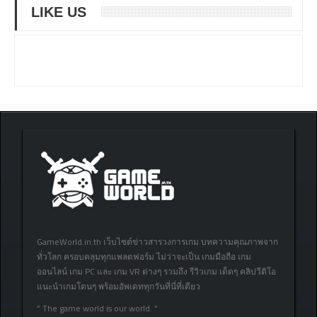
LIKE US
GameWorld.in.th เว็บไซต์ข่าวสารวงการเกม บทความคุณภาพจาก
ทั่วโลก ครอบคลุมทุกแพลตฟอร์ม ไม่ว่าจะเป็น เกมมือถือ เกม
ออนไลน์ เกม PC และ เกม VR ต่างๆ รวมถึง รีวิวเกม เด็ดๆ คลิปวีดิโอ
แนะนำเกมโดนๆ พร้อมอัพเดททุกวันที่นี่ที่เดียว
” The game world is our world. “