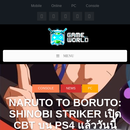
Mobile
Online
PC
Console
Toggle
MENU
navigation
CONSOLE
NEWS
PC
NARUTO TO BORUTO:
SHINOBI STRIKER เปิด
CBT บน PS4 แล้ววันนี้