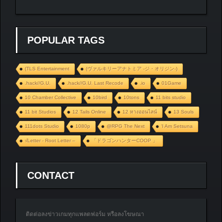
POPULAR TAGS
(TLS Entertainment
(ヴァルキリーアナトミア ‐ジ・オリジン‐)
.hack//G.U.
.hack//G.U. Last Recode
.io
01Game
10 Chamber Collective
10bird
10tons
11 bits studio
11 bit Studios
12 Tails Online
12 หางออนไลน์
13 Souls
111dots Studio
1080p
@RPG The Next
‘I Am Setsuna
√Letter - Root Letter –
「ドラゴンハンターCOOP 」
CONTACT
ติดต่อลงข่าวเกมทุกแพลตฟอร์ม หรือลงโฆษณา