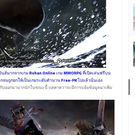
มันส์มากจากเกม
Rohan Online
เกม
MMORPG
ที่เปิดเล่นฟรีบน
ากจนถูกยกให้เป็นเกมระดับตำนาน
Free-PK
ไปแล้วนั่นเอง
่ยวกับออกมามากนักในขณะนี้ แต่คาดว่าจะมีการแย้มข้อมูลมาเพิ่ม