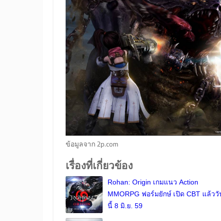
ข้อมูลจาก 2p.com
เรื่องที่เกี่ยวข้อง
Rohan: Origin เกมแนว Action
MMORPG ฟอร์มยักษ์ เปิด CBT แล้ววั
นี้ 8 มิ.ย. 59