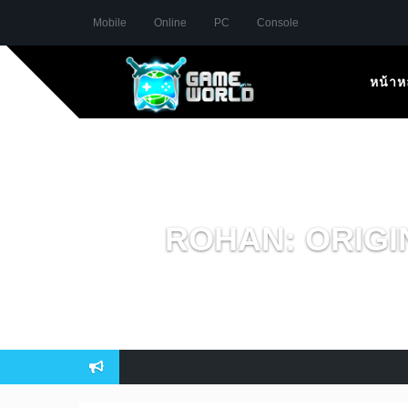
Mobile
Online
PC
Console
หน้าห
ROHAN: ORIGIN