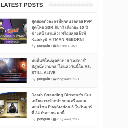
LATEST POSTS
สุดยอดตัวละครที่ทุกคนรอคอย PVP
สุดโหด SSR ฮิบาริ เคียวยะ 10 ปี
ข้างหน้ามาแล้ว! พร้อมลุยแล้วที่
Katekyō HITMAN REBORN!
By
/
สิงหาคม 4, 2021
penguin
พบพื้นที่ใหม่สุดท้าทาย ‘เลสคาร์’
พิสูจน์ความกล้าได้แล้ววันนี้ใน A3:
STILL ALIVE
By
/
กรกฎาคม 9, 2021
penguin
Death Stranding Director’s Cut
เตรียมวางจำหน่ายบนเครื่องเกม
คอนโซล PlayStation 5 ในวันศุกร์
ที่ 24 กันยายน ศกนี้
By
/
กรกฎาคม 9, 2021
penguin